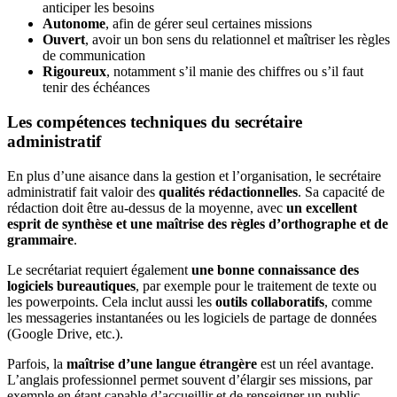
anticiper les besoins
Autonome
, afin de gérer seul certaines missions
Ouvert
, avoir un bon sens du relationnel et maîtriser les règles
de communication
Rigoureux
, notamment s’il manie des chiffres ou s’il faut
tenir des échéances
Les compétences techniques du secrétaire
administratif
En plus d’une aisance dans la gestion et l’organisation, le secrétaire
administratif fait valoir des
qualités rédactionnelles
. Sa capacité de
rédaction doit être au-dessus de la moyenne, avec
un excellent
esprit de synthèse et une maîtrise des règles d’orthographe et de
grammaire
.
Le secrétariat requiert également
une bonne connaissance des
logiciels bureautiques
, par exemple pour le traitement de texte ou
les powerpoints. Cela inclut aussi les
outils collaboratifs
, comme
les messageries instantanées ou les logiciels de partage de données
(Google Drive, etc.).
Parfois, la
maîtrise d’une langue étrangère
est un réel avantage.
L’anglais professionnel permet souvent d’élargir ses missions, par
exemple en étant capable d’accueillir et de renseigner un public