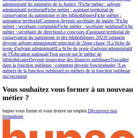
administratif du ministère de la Justice ?
Fiche métier : adjoint
administratif territorial
Fiche métier : assistant territorial de
conservation du patrimoine et des bibliothèques
Fiche métier :
animateur territorial
Comment devenir secrétaire de mairie ?
Fiche
métier : secrétaire comptable
Fiche métier : secrétaire juridique
Fiche
métier : secrétaire de direction
Le concours d'assistant territorial de
conservation du patrimoine et des bibliothèques 2022
Comment
devenir adjoint administratif principal de 2ème classe ?
La fiche de
poste d'adjoint administratif
La fiche de poste d'adjoint administratif
de l'Éducation nationale
Tout savoir sur le métier de
bibliothécaire
Devenir inspecteur des finances publiques
Travailler
dans la fonction publique : comment devenir fonctionnaire ?
Les
métiers de la fonction publique
Les métiers de la fonction publique
qui recrutent
Vous souhaitez vous former à un nouveau
métier ?
hupso vous forme et vous trouve un emploi.
Découvrez nos
formations