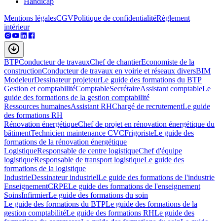
Handicap
Mentions légales
CGV
Politique de confidentialité
Règlement
intérieur
BTP
Conducteur de travaux
Chef de chantier
Economiste de la
construction
Conducteur de travaux en voirie et réseaux divers
BIM
Modeleur
Dessinateur projeteur
Le guide des formations du BTP
Gestion et comptabilité
Comptable
Secrétaire
Assistant comptable
Le
guide des formations de la gestion comptabilité
Ressources humaines
Assistant RH
Chargé de recrutement
Le guide
des formations RH
Rénovation énergétique
Chef de projet en rénovation énergétique du
bâtiment
Technicien maintenance CVC
Frigoriste
Le guide des
formations de la rénovation énergétique
Logistique
Responsable de centre logistique
Chef d'équipe
logistique
Responsable de transport logistique
Le guide des
formations de la logistique
Industrie
Dessinateur industriel
Le guide des formations de l'industrie
Enseignement
CRPE
Le guide des formations de l'enseignement
Soins
Infirmier
Le guide des formations du soin
Le guide des formations du BTP
Le guide des formations de la
gestion comptabilité
Le guide des formations RH
Le guide des