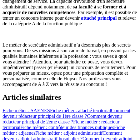
changement de service. La capacité d'évolution d'un secrétaire
administratif dépend notamment de
sa faculté à se former et à
acquérir de nouvelles compétences
. Par exemple, il est possible de
tenter un concours interne pour devenir
attaché principal
et relever
de la catégorie A de la fonction publique.
Le métier de secrétaire administratif n’a désormais plus de secrets
pour vous. De ses missions à son cadre de travail, en passant par les
qualités humaines inhérentes à la profession : vous savez à quoi
vous attendre ! Attention, pour atteindre ce poste, vous devez
impérativement passer (et réussir) un concours de recrutement. Pour
vous préparer au mieux, optez pour une préparation complète et
personnalisée, comme celle de Hupso. Nos professeurs vous
accompagnent de A à Z vers la réussite au concours !
Articles similaires
Fiche métier : SAENES
Fiche métier : attaché territorial
Comment
devenir rédacteur principal de 1ère classe ?
Comment devenir
rédacteur principal de 2ème classe ?
Fiche métier : rédacteur
territorial
Fiche métier : contrôleur des finances publiques
Fiche
métier : adjaenes
Fiche métier : adjoint administratif
Comment
devenir adjoint administratif hospitalier ?
Comment devenir adjoint