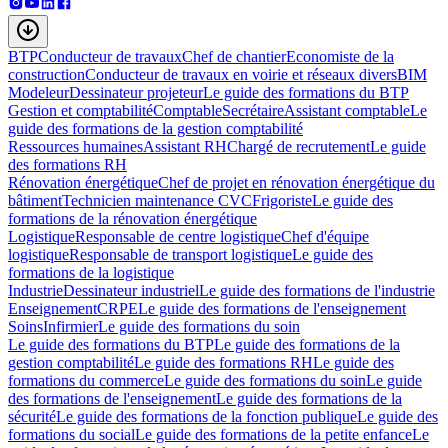
BTP
Conducteur de travaux
Chef de chantier
Economiste de la
construction
Conducteur de travaux en voirie et réseaux divers
BIM
Modeleur
Dessinateur projeteur
Le guide des formations du BTP
Gestion et comptabilité
Comptable
Secrétaire
Assistant comptable
Le
guide des formations de la gestion comptabilité
Ressources humaines
Assistant RH
Chargé de recrutement
Le guide
des formations RH
Rénovation énergétique
Chef de projet en rénovation énergétique du
bâtiment
Technicien maintenance CVC
Frigoriste
Le guide des
formations de la rénovation énergétique
Logistique
Responsable de centre logistique
Chef d'équipe
logistique
Responsable de transport logistique
Le guide des
formations de la logistique
Industrie
Dessinateur industriel
Le guide des formations de l'industrie
Enseignement
CRPE
Le guide des formations de l'enseignement
Soins
Infirmier
Le guide des formations du soin
Le guide des formations du BTP
Le guide des formations de la
gestion comptabilité
Le guide des formations RH
Le guide des
formations du commerce
Le guide des formations du soin
Le guide
des formations de l'enseignement
Le guide des formations de la
sécurité
Le guide des formations de la fonction publique
Le guide des
formations du social
Le guide des formations de la petite enfance
Le