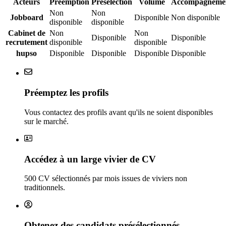
Acteurs
Préemption
Présélection
Volume
Accompagneme
Non
Non
Jobboard
Disponible
Non disponible
disponible
disponible
Cabinet de
Non
Non
Disponible
Disponible
recrutement
disponible
disponible
hupso
Disponible
Disponible
Disponible
Disponible
Préemptez les profils
Vous contactez des profils avant qu'ils ne soient disponibles
sur le marché.
Accédez à un large vivier de CV
500 CV sélectionnés par mois issues de viviers non
traditionnels.
Obtenez des candidats présélectionnés