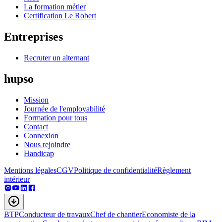
La formation métier
Certification Le Robert
Entreprises
Recruter un alternant
hupso
Mission
Journée de l'employabilité
Formation pour tous
Contact
Connexion
Nous rejoindre
Handicap
Mentions légales
CGV
Politique de confidentialité
Règlement
intérieur
BTP
Conducteur de travaux
Chef de chantier
Economiste de la