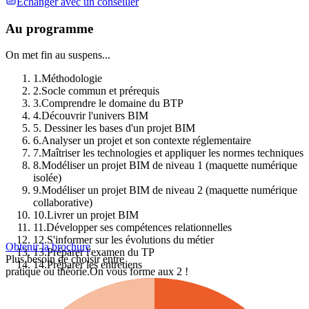
Échanger avec un conseiller
Au programme
On met fin au suspens...
1
.
Méthodologie
2
.
Socle commun et prérequis
3
.
Comprendre le domaine du BTP
4
.
Découvrir l'univers BIM
5
.
Dessiner les bases d'un projet BIM
6
.
Analyser un projet et son contexte réglementaire
7
.
Maîtriser les technologies et appliquer les normes techniques
8
.
Modéliser un projet BIM de niveau 1 (maquette numérique
isolée)
9
.
Modéliser un projet BIM de niveau 2 (maquette numérique
collaborative)
10
.
Livrer un projet BIM
11
.
Développer ses compétences relationnelles
12
.
S'informer sur les évolutions du métier
Obtenir la brochure
13
.
Préparer l'examen du TP
Plus besoin de choisir entre
14
.
Préparer les entretiens
pratique ou théorie.
On vous forme aux 2 !