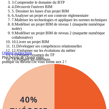
3
.
Comprendre le domaine du BTP
4
.
Découvrir l'univers BIM
5
.
Dessiner les bases d'un projet BIM
6
.
Analyser un projet et son contexte réglementaire
7
.
Maîtriser les technologies et appliquer les normes techniques
8
.
Modéliser un projet BIM de niveau 1 (maquette numérique
isolée)
9
.
Modéliser un projet BIM de niveau 2 (maquette numérique
collaborative)
10
.
Livrer un projet BIM
11
.
Développer ses compétences relationnelles
12
.
S'informer sur les évolutions du métier
Obtenir la brochure
13
.
Préparer l'examen du TP
Plus besoin de choisir entre
14
.
Préparer les entretiens
pratique ou théorie.
On vous forme aux 2 !