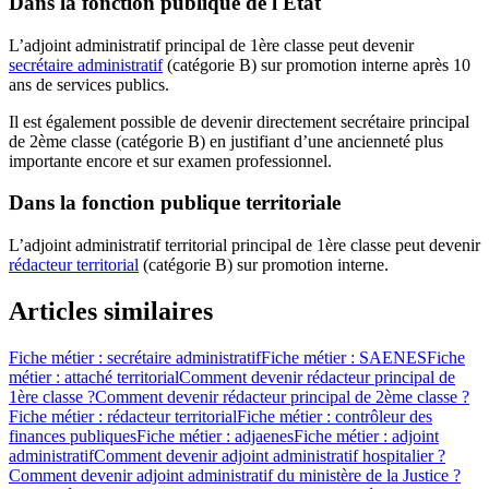
Dans la fonction publique de l'État
L’adjoint administratif principal de 1ère classe peut
devenir
secrétaire administratif
(catégorie B) sur promotion interne après 10
ans de services publics.
Il est également possible de devenir directement secrétaire principal
de 2ème classe (catégorie B) en justifiant d’une ancienneté plus
importante encore et sur examen professionnel.
Dans la fonction publique territoriale
L’adjoint administratif territorial principal de 1ère classe peut devenir
rédacteur territorial
(catégorie B) sur promotion interne.
Articles similaires
Fiche métier : secrétaire administratif
Fiche métier : SAENES
Fiche
métier : attaché territorial
Comment devenir rédacteur principal de
1ère classe ?
Comment devenir rédacteur principal de 2ème classe ?
Fiche métier : rédacteur territorial
Fiche métier : contrôleur des
finances publiques
Fiche métier : adjaenes
Fiche métier : adjoint
administratif
Comment devenir adjoint administratif hospitalier ?
Comment devenir adjoint administratif du ministère de la Justice ?