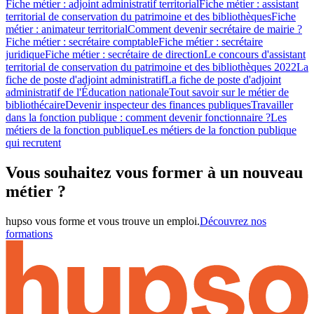
Fiche métier : adjoint administratif territorial
Fiche métier : assistant
territorial de conservation du patrimoine et des bibliothèques
Fiche
métier : animateur territorial
Comment devenir secrétaire de mairie ?
Fiche métier : secrétaire comptable
Fiche métier : secrétaire
juridique
Fiche métier : secrétaire de direction
Le concours d'assistant
territorial de conservation du patrimoine et des bibliothèques 2022
La
fiche de poste d'adjoint administratif
La fiche de poste d'adjoint
administratif de l'Éducation nationale
Tout savoir sur le métier de
bibliothécaire
Devenir inspecteur des finances publiques
Travailler
dans la fonction publique : comment devenir fonctionnaire ?
Les
métiers de la fonction publique
Les métiers de la fonction publique
qui recrutent
Vous souhaitez vous former à un nouveau
métier ?
hupso vous forme et vous trouve un emploi.
Découvrez nos
formations