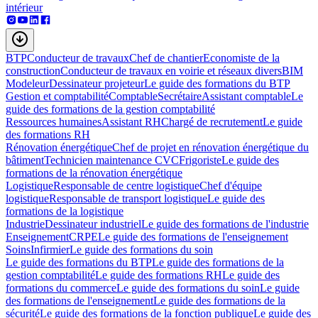
intérieur
BTP
Conducteur de travaux
Chef de chantier
Economiste de la
construction
Conducteur de travaux en voirie et réseaux divers
BIM
Modeleur
Dessinateur projeteur
Le guide des formations du BTP
Gestion et comptabilité
Comptable
Secrétaire
Assistant comptable
Le
guide des formations de la gestion comptabilité
Ressources humaines
Assistant RH
Chargé de recrutement
Le guide
des formations RH
Rénovation énergétique
Chef de projet en rénovation énergétique du
bâtiment
Technicien maintenance CVC
Frigoriste
Le guide des
formations de la rénovation énergétique
Logistique
Responsable de centre logistique
Chef d'équipe
logistique
Responsable de transport logistique
Le guide des
formations de la logistique
Industrie
Dessinateur industriel
Le guide des formations de l'industrie
Enseignement
CRPE
Le guide des formations de l'enseignement
Soins
Infirmier
Le guide des formations du soin
Le guide des formations du BTP
Le guide des formations de la
gestion comptabilité
Le guide des formations RH
Le guide des
formations du commerce
Le guide des formations du soin
Le guide
des formations de l'enseignement
Le guide des formations de la
sécurité
Le guide des formations de la fonction publique
Le guide des