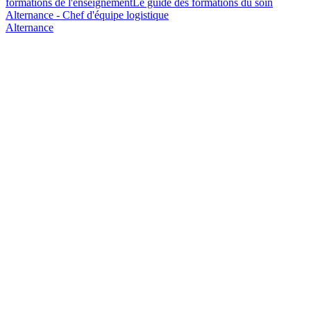
formations de l'enseignement
Le guide des formations du soin
Alternance - Chef d'équipe logistique
Alternance