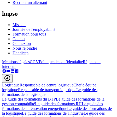
Recruter un alternant
hupso
Mission
Journée de l'employabilité
Formation pour tous
Contact
Connexion
Nous rejoindre
Handicap
Mentions légales
CGV
Politique de confidentialité
Règlement
intérieur
Logistique
Responsable de centre logistique
Chef d'équipe
logistique
Responsable de transport logistique
Le guide des
formations de la logistique
Le guide des formations du BTP
Le guide des formations de la
gestion comptabilité
Le guide des formations RH
Le guide des
formations de la rénovation énergétique
Le guide des formations de
la logistique
Le guide des formations de l'industrie
Le guide des