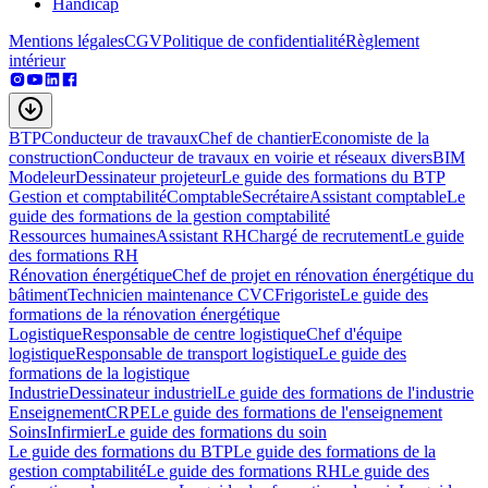
Handicap
Mentions légales
CGV
Politique de confidentialité
Règlement
intérieur
BTP
Conducteur de travaux
Chef de chantier
Economiste de la
construction
Conducteur de travaux en voirie et réseaux divers
BIM
Modeleur
Dessinateur projeteur
Le guide des formations du BTP
Gestion et comptabilité
Comptable
Secrétaire
Assistant comptable
Le
guide des formations de la gestion comptabilité
Ressources humaines
Assistant RH
Chargé de recrutement
Le guide
des formations RH
Rénovation énergétique
Chef de projet en rénovation énergétique du
bâtiment
Technicien maintenance CVC
Frigoriste
Le guide des
formations de la rénovation énergétique
Logistique
Responsable de centre logistique
Chef d'équipe
logistique
Responsable de transport logistique
Le guide des
formations de la logistique
Industrie
Dessinateur industriel
Le guide des formations de l'industrie
Enseignement
CRPE
Le guide des formations de l'enseignement
Soins
Infirmier
Le guide des formations du soin
Le guide des formations du BTP
Le guide des formations de la
gestion comptabilité
Le guide des formations RH
Le guide des