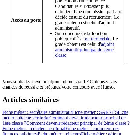
publication d'une annonce.
Candidature sur dossier puis
entretien. Une commission paritaire
décide ensuite du recrutement. Le
Accès au poste
grade obtenu est celui d'adjoint
administratif.
Sur concours de la fonction
publique d'État
ou territoriale
. Le
grade obtenu est celui d'
adjoint
administratif principal de 2ème
classe.
Vous souhaitez devenir adjoint administratif ? Optimisez vos
chances de réussite et préparez votre concours avec Hupso.
Articles similaires
Fiche métier : secrétaire administratif
Fiche métier : SAENES
Fiche
métier : attaché territorial
Comment devenir rédacteur principal de
1ère classe ?
Comment devenir rédacteur principal de 2ème classe ?
Fiche métier : rédacteur territorial
Fiche métier : contrôleur des
finances publiques
Fiche métier : adjaenes
Fiche métier : adjoint