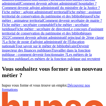
administratif
Comment devenir adjoint administratif hospitalier ?
Comment devenir adjoint administratif du ministère de la Justice ?
Fiche métier : adjoint administratif territorial
Fiche métier : assistant
territorial de conservation du patrimoine et des bibliothèques
Fiche
métier : animateur territorial
Comment devenir secrétaire de mairie ?
Fiche métier : secrétaire comptable
Fiche métier : secrétaire
juridique
Fiche métier : secrétaire de direction
Le concours d'assistant
territorial de conservation du patrimoine et des bibliothèques
2022
Comment devenir adjoint administratif principal de 2ème classe
?
La fiche de poste d'adjoint administratif de l'Éducation
nationale
Tout savoir sur le métier de bibliothécaire
Devenir
inspecteur des finances publiques
Travailler dans la fonction
publique : comment devenir fonctionnaire ?
Les métiers de la
fonction publique
Les métiers de la fonction publique qui recrutent
Vous souhaitez vous former à un nouveau
métier ?
hupso vous forme et vous trouve un emploi.
Découvrez nos
formations