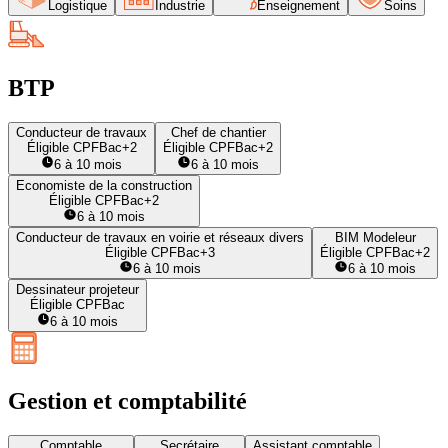
Logistique
Industrie
Enseignement
Soins
BTP
Conducteur de travaux
Chef de chantier
Éligible CPF
Bac+2
Éligible CPF
Bac+2
6 à 10 mois
6 à 10 mois
Economiste de la construction
Éligible CPF
Bac+2
6 à 10 mois
Conducteur de travaux en voirie et réseaux divers
BIM Modeleur
Éligible CPF
Bac+3
Éligible CPF
Bac+2
6 à 10 mois
6 à 10 mois
Dessinateur projeteur
Éligible CPF
Bac
6 à 10 mois
Gestion et comptabilité
Comptable
Secrétaire
Assistant comptable