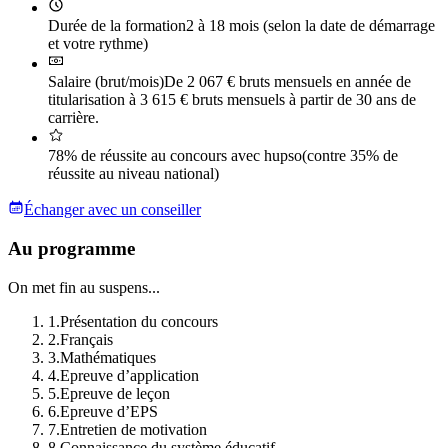
Durée de la formation
2 à 18 mois (selon la date de démarrage
et votre rythme)
Salaire (brut/mois)
De 2 067 € bruts mensuels en année de
titularisation à 3 615 € bruts mensuels à partir de 30 ans de
carrière.
78% de réussite au concours avec hupso
(contre 35% de
réussite au niveau national)
Échanger avec un conseiller
Au programme
On met fin au suspens...
1
.
Présentation du concours
2
.
Français
3
.
Mathématiques
4
.
Epreuve d’application
5
.
Epreuve de leçon
6
.
Epreuve d’EPS
7
.
Entretien de motivation
8
.
Connaissance du système éducatif