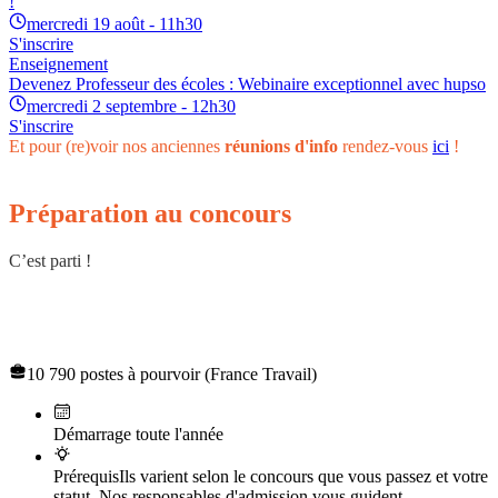
!
mercredi 19 août - 11h30
S'inscrire
Enseignement
Devenez Professeur des écoles : Webinaire exceptionnel avec hupso
mercredi 2 septembre - 12h30
S'inscrire
Et pour (re)voir nos anciennes
réunions d'info
rendez-vous
ici
!
Préparation au concours
C’est parti !
Concours de recrutement des professeurs des écoles
(CRPE)
10 790 postes à pourvoir (France Travail)
Démarrage toute l'année
Prérequis
Ils varient selon le concours que vous passez et votre
statut. Nos responsables d'admission vous guident.