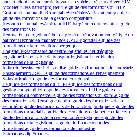
construction
Conducteur de travaux en voirie et réseaux divers
BIM
Modeleur
Dessinateur projeteur
Le guide des formations du BTP
Gestion et comptabilité
Comptable
Secrétaire
Assistant comptable
Le
guide des formations de la gestion comptabilité
Ressources humaines
Assistant RH
Chargé de recrutement
Le guide
des formations RH
Rénovation énergétique
Chef de projet en rénovation énergétique du
bâtiment
Technicien maintenance CVC
Frigoriste
Le guide des
formations de la rénovation énergétique
Logistique
Responsable de centre logistique
Chef d'équipe
logistique
Responsable de transport logistique
Le guide des
formations de la logistique
Industrie
Dessinateur industriel
Le guide des formations de l'industrie
Enseignement
CRPE
Le guide des formations de l'enseignement
Soins
Infirmier
Le guide des formations du soin
Le guide des formations du BTP
Le guide des formations de la
gestion comptabilité
Le guide des formations RH
Le guide des
formations du commerce
Le guide des formations du soin
Le guide
des formations de l'enseignement
Le guide des formations de la
sécurité
Le guide des formations de la fonction publique
Le guide des
formations du social
Le guide des formations de la petite enfance
Le
guide des formations de la rénovation énergétique
Le guide des
formations de la logistique
Le guide du financement des
formations
Le guide des formations de l'industrie
Formations diplômantes