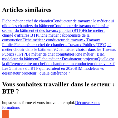
Articles similaires
Fiche métier : chef de chantier
Conducteur de travaux : le métier qui
pilote les chantiers du bâtiment
Conducteur de travaux publics
Le
secteur du bâtiment et des travaux publics (BTP)
Fiche métier :
chargé d'affaires BTP
Fiche métier : économiste de la
construction
Fiche métier : conducteur de travaux - Travaux
Publics
Fiche métier : chef de chantier - Travaux Publics (TP)
Quel
métier choisir dans le bâtiment ?
Quel métier choisir dans les Travaux
Publics (TP) ?
Le métier de chef comptable
Fiche métier : BIM
modeleur du bâtiment
Fiche métier : Dessinateur projeteur
Quelle est
la différence entre un chef de chantier et un conducteur de travaux ?
Les 5 métiers du BTP qui recrutent en 2026
BIM modeleur vs
dessinateur projeteur : quelle différence ?
Vous souhaitez travailler dans le secteur :
BTP ?
hupso vous forme et vous trouve un emploi.
Découvrez nos
formations