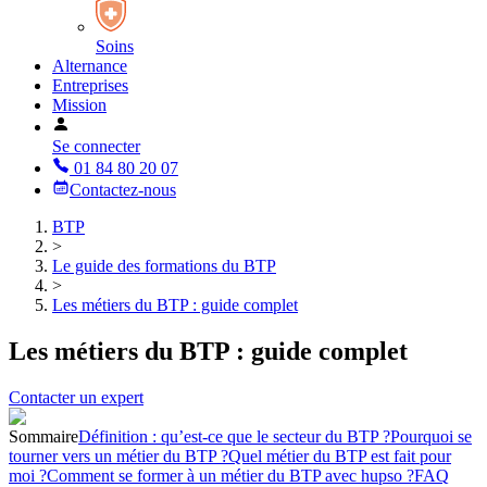
Soins
Alternance
Entreprises
Mission
Se connecter
01 84 80 20 07
Contactez-nous
BTP
>
Le guide des formations du BTP
>
Les métiers du BTP : guide complet
Les métiers du BTP : guide complet
Contacter un expert
Sommaire
Définition : qu’est-ce que le secteur du BTP ?
Pourquoi se
tourner vers un métier du BTP ?
Quel métier du BTP est fait pour
moi ?
Comment se former à un métier du BTP avec hupso ?
FAQ