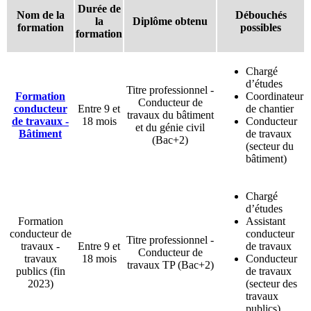
Durée de
Nom de la
Débouchés
la
Diplôme obtenu
formation
possibles
formation
Chargé
d’études
Titre professionnel -
Formation
Coordinateur
Conducteur de
conducteur
Entre 9 et
de chantier
travaux du bâtiment
de travaux -
18 mois
Conducteur
et du génie civil
Bâtiment
de travaux
(Bac+2)
(secteur du
bâtiment)
Chargé
d’études
Formation
Assistant
conducteur de
conducteur
Titre professionnel -
travaux -
Entre 9 et
de travaux
Conducteur de
travaux
18 mois
Conducteur
travaux TP (Bac+2)
publics (fin
de travaux
2023)
(secteur des
travaux
publics)