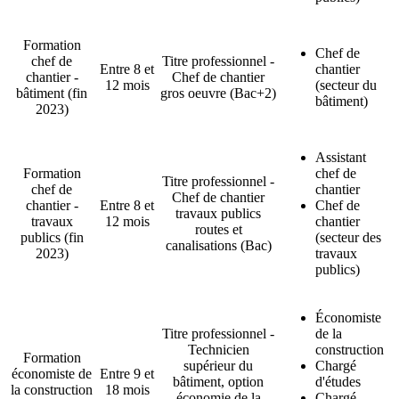
Formation
Chef de
chef de
Titre professionnel -
Entre 8 et
chantier
chantier -
Chef de chantier
12 mois
(secteur du
bâtiment (fin
gros oeuvre (Bac+2)
bâtiment)
2023)
Assistant
Formation
chef de
Titre professionnel -
chef de
chantier
Chef de chantier
chantier -
Entre 8 et
Chef de
travaux publics
travaux
12 mois
chantier
routes et
publics (fin
(secteur des
canalisations (Bac)
2023)
travaux
publics)
Économiste
Titre professionnel -
de la
Technicien
construction
Formation
supérieur du
Chargé
économiste de
Entre 9 et
bâtiment, option
d'études
la construction
18 mois
économie de la
Chargé