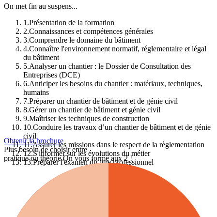
On met fin au suspens...
1
.
Présentation de la formation
2
.
Connaissances et compétences générales
3
.
Comprendre le domaine du bâtiment
4
.
Connaître l'environnement normatif, réglementaire et légal
du bâtiment
5
.
Analyser un chantier : le Dossier de Consultation des
Entreprises (DCE)
6
.
Anticiper les besoins du chantier : matériaux, techniques,
humains
7
.
Préparer un chantier de bâtiment et de génie civil
8
.
Gérer un chantier de bâtiment et génie civil
9
.
Maîtriser les techniques de construction
10
.
Conduire les travaux d’un chantier de bâtiment et de génie
civil
Obtenir la brochure
11
.
Assurer les missions dans le respect de la règlementation
Plus besoin de choisir entre
12
.
S'informer sur les évolutions du métier
pratique ou théorie.
On vous forme aux 2 !
13
.
Préparer l'examen du titre professionnel