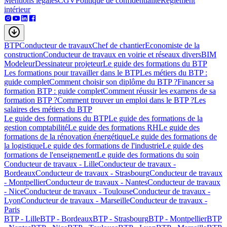
Mentions légales
CGV
Politique de confidentialité
Règlement
intérieur
BTP
Conducteur de travaux
Chef de chantier
Economiste de la
construction
Conducteur de travaux en voirie et réseaux divers
BIM
Modeleur
Dessinateur projeteur
Le guide des formations du BTP
Les formations pour travailler dans le BTP
Les métiers du BTP :
guide complet
Comment choisir son diplôme du BTP ?
Financer sa
formation BTP : guide complet
Comment réussir les examens de sa
formation BTP ?
Comment trouver un emploi dans le BTP ?
Les
salaires des métiers du BTP
Le guide des formations du BTP
Le guide des formations de la
gestion comptabilité
Le guide des formations RH
Le guide des
formations de la rénovation énergétique
Le guide des formations de
la logistique
Le guide des formations de l'industrie
Le guide des
formations de l'enseignement
Le guide des formations du soin
Conducteur de travaux - Lille
Conducteur de travaux -
Bordeaux
Conducteur de travaux - Strasbourg
Conducteur de travaux
- Montpellier
Conducteur de travaux - Nantes
Conducteur de travaux
- Nice
Conducteur de travaux - Toulouse
Conducteur de travaux -
Lyon
Conducteur de travaux - Marseille
Conducteur de travaux -
Paris
BTP - Lille
BTP - Bordeaux
BTP - Strasbourg
BTP - Montpellier
BTP