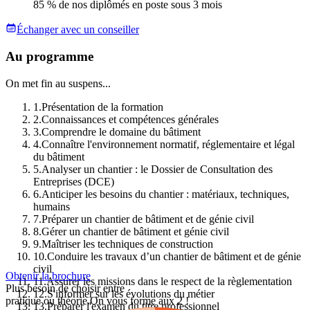
85 % de nos diplômés en poste sous 3 mois
Échanger avec un conseiller
Au programme
On met fin au suspens...
1
.
Présentation de la formation
2
.
Connaissances et compétences générales
3
.
Comprendre le domaine du bâtiment
4
.
Connaître l'environnement normatif, réglementaire et légal
du bâtiment
5
.
Analyser un chantier : le Dossier de Consultation des
Entreprises (DCE)
6
.
Anticiper les besoins du chantier : matériaux, techniques,
humains
7
.
Préparer un chantier de bâtiment et de génie civil
8
.
Gérer un chantier de bâtiment et génie civil
9
.
Maîtriser les techniques de construction
10
.
Conduire les travaux d’un chantier de bâtiment et de génie
civil
Obtenir la brochure
11
.
Assurer les missions dans le respect de la règlementation
Plus besoin de choisir entre
12
.
S'informer sur les évolutions du métier
pratique ou théorie.
On vous forme aux 2 !
13
.
Préparer l'examen du titre professionnel