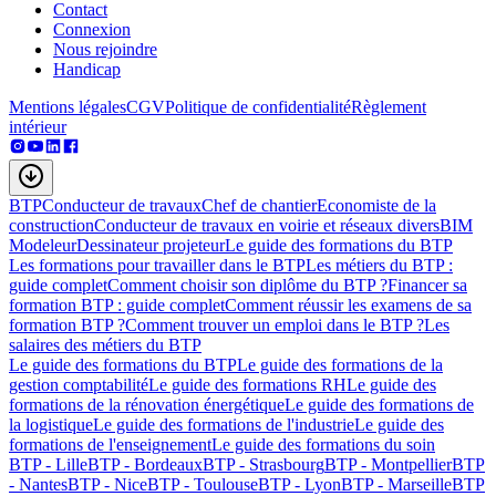
Contact
Connexion
Nous rejoindre
Handicap
Mentions légales
CGV
Politique de confidentialité
Règlement
intérieur
BTP
Conducteur de travaux
Chef de chantier
Economiste de la
construction
Conducteur de travaux en voirie et réseaux divers
BIM
Modeleur
Dessinateur projeteur
Le guide des formations du BTP
Les formations pour travailler dans le BTP
Les métiers du BTP :
guide complet
Comment choisir son diplôme du BTP ?
Financer sa
formation BTP : guide complet
Comment réussir les examens de sa
formation BTP ?
Comment trouver un emploi dans le BTP ?
Les
salaires des métiers du BTP
Le guide des formations du BTP
Le guide des formations de la
gestion comptabilité
Le guide des formations RH
Le guide des
formations de la rénovation énergétique
Le guide des formations de
la logistique
Le guide des formations de l'industrie
Le guide des
formations de l'enseignement
Le guide des formations du soin
BTP - Lille
BTP - Bordeaux
BTP - Strasbourg
BTP - Montpellier
BTP
- Nantes
BTP - Nice
BTP - Toulouse
BTP - Lyon
BTP - Marseille
BTP