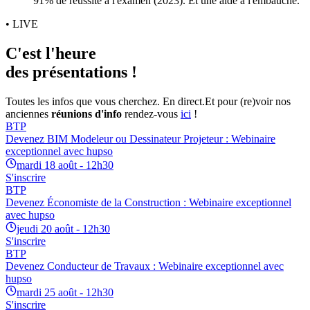
91% de réussite à l'examen (2023). Et une aide à l'embauche.
• LIVE
C'est l'heure
des présentations !
Toutes les infos que vous cherchez. En direct.
Et pour (re)voir nos
anciennes
réunions d'info
rendez-vous
ici
!
BTP
Devenez BIM Modeleur ou Dessinateur Projeteur : Webinaire
exceptionnel avec hupso
mardi 18 août - 12h30
S'inscrire
BTP
Devenez Économiste de la Construction : Webinaire exceptionnel
avec hupso
jeudi 20 août - 12h30
S'inscrire
BTP
Devenez Conducteur de Travaux : Webinaire exceptionnel avec
hupso
mardi 25 août - 12h30
S'inscrire