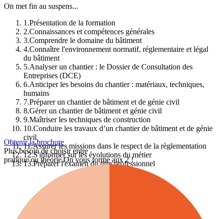
On met fin au suspens...
1
.
Présentation de la formation
2
.
Connaissances et compétences générales
3
.
Comprendre le domaine du bâtiment
4
.
Connaître l'environnement normatif, réglementaire et légal
du bâtiment
5
.
Analyser un chantier : le Dossier de Consultation des
Entreprises (DCE)
6
.
Anticiper les besoins du chantier : matériaux, techniques,
humains
7
.
Préparer un chantier de bâtiment et de génie civil
8
.
Gérer un chantier de bâtiment et génie civil
9
.
Maîtriser les techniques de construction
10
.
Conduire les travaux d’un chantier de bâtiment et de génie
civil
Obtenir la brochure
11
.
Assurer les missions dans le respect de la règlementation
Plus besoin de choisir entre
12
.
S'informer sur les évolutions du métier
pratique ou théorie.
On vous forme aux 2 !
13
.
Préparer l'examen du titre professionnel