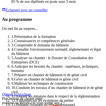
85 % de nos diplômés en poste sous 3 mois
Échanger avec un conseiller
Au programme
On met fin au suspens...
1
.
Présentation de la formation
2
.
Connaissances et compétences générales
3
.
Comprendre le domaine du bâtiment
4
.
Connaître l'environnement normatif, réglementaire et légal
du bâtiment
5
.
Analyser un chantier : le Dossier de Consultation des
Entreprises (DCE)
6
.
Anticiper les besoins du chantier : matériaux, techniques,
humains
7
.
Préparer un chantier de bâtiment et de génie civil
8
.
Gérer un chantier de bâtiment et génie civil
9
.
Maîtriser les techniques de construction
10
.
Conduire les travaux d’un chantier de bâtiment et de génie
civil
Obtenir la brochure
11
.
Assurer les missions dans le respect de la règlementation
Plus besoin de choisir entre
12
.
S'informer sur les évolutions du métier
pratique ou théorie.
On vous forme aux 2 !
13
.
Préparer l'examen du titre professionnel