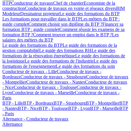
BTP
Conducteur de travaux
Chef de chantier
Economiste de la
construction
Conducteur de travaux en voirie et réseaux divers
BIM
Modeleur
Dessinateur projeteur
Le guide des formations du BTP
Les formations pour travailler dans le BTP
Les métiers du BTP :
guide complet
Comment choisir son diplôme du BTP ?
Financer sa
formation BTP : guide complet
Comment réussir les examens de sa
formation BTP ?
Comment trouver un emploi dans le BTP ?
Les
salaires des métiers du BTP
Le guide des formations du BTP
Le guide des formations de la
gestion comptabilité
Le guide des formations RH
Le guide des
formations de la rénovation énergétique
Le guide des formations de
la logistique
Le guide des formations de l'industrie
Le guide des
formations de l'enseignement
Le guide des formations du soin
Conducteur de travaux - Lille
Conducteur de travaux -
Bordeaux
Conducteur de travaux - Strasbourg
Conducteur de travaux
- Montpellier
Conducteur de travaux - Nantes
Conducteur de travaux
- Nice
Conducteur de travaux - Toulouse
Conducteur de travaux -
Lyon
Conducteur de travaux - Marseille
Conducteur de travaux -
Paris
BTP - Lille
BTP - Bordeaux
BTP - Strasbourg
BTP - Montpellier
BTP
- Nantes
BTP - Nice
BTP - Toulouse
BTP - Lyon
BTP - Marseille
BTP
- Paris
Alternance - Conducteur de travaux
Alternance