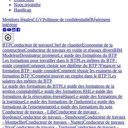
Nous rejoindre
Handicap
Mentions légales
CGV
Politique de confidentialité
Règlement
intérieur
BTP
Conducteur de travaux
Chef de chantier
Economiste de la
construction
Conducteur de travaux en voirie et réseaux divers
BIM
Modeleur
Dessinateur projeteur
Le guide des formations du BTP
Les formations pour travailler dans le BTP
Les métiers du BTP :
guide complet
Comment choisir son diplôme du BTP ?
Financer sa
formation BTP : guide complet
Comment réussir les examens de sa
formation BTP ?
Comment trouver un emploi dans le BTP ?
Les
salaires des métiers du BTP
Le guide des formations du BTP
Le guide des formations de la
gestion comptabilité
Le guide des formations RH
Le guide des
formations de la rénovation énergétique
Le guide des formations de
la logistique
Le guide des formations de l'industrie
Le guide des
formations de l'enseignement
Le guide des formations du soin
Conducteur de travaux - Lille
Conducteur de travaux -
Bordeaux
Conducteur de travaux - Strasbourg
Conducteur de travaux
- Montpellier
Conducteur de travaux - Nantes
Conducteur de travaux
- Nice
Conducteur de travaux - Toulouse
Conducteur de travaux -