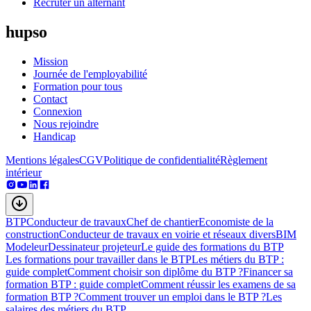
Recruter un alternant
hupso
Mission
Journée de l'employabilité
Formation pour tous
Contact
Connexion
Nous rejoindre
Handicap
Mentions légales
CGV
Politique de confidentialité
Règlement
intérieur
BTP
Conducteur de travaux
Chef de chantier
Economiste de la
construction
Conducteur de travaux en voirie et réseaux divers
BIM
Modeleur
Dessinateur projeteur
Le guide des formations du BTP
Les formations pour travailler dans le BTP
Les métiers du BTP :
guide complet
Comment choisir son diplôme du BTP ?
Financer sa
formation BTP : guide complet
Comment réussir les examens de sa
formation BTP ?
Comment trouver un emploi dans le BTP ?
Les
salaires des métiers du BTP