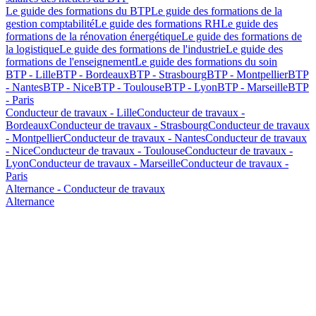
Le guide des formations du BTP
Le guide des formations de la
gestion comptabilité
Le guide des formations RH
Le guide des
formations de la rénovation énergétique
Le guide des formations de
la logistique
Le guide des formations de l'industrie
Le guide des
formations de l'enseignement
Le guide des formations du soin
BTP - Lille
BTP - Bordeaux
BTP - Strasbourg
BTP - Montpellier
BTP
- Nantes
BTP - Nice
BTP - Toulouse
BTP - Lyon
BTP - Marseille
BTP
- Paris
Conducteur de travaux - Lille
Conducteur de travaux -
Bordeaux
Conducteur de travaux - Strasbourg
Conducteur de travaux
- Montpellier
Conducteur de travaux - Nantes
Conducteur de travaux
- Nice
Conducteur de travaux - Toulouse
Conducteur de travaux -
Lyon
Conducteur de travaux - Marseille
Conducteur de travaux -
Paris
Alternance - Conducteur de travaux
Alternance