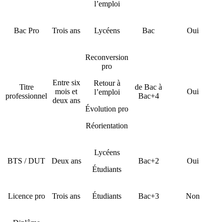
l’emploi
Bac Pro
Trois ans
Lycéens
Bac
Oui
Reconversion
pro
Entre six
Retour à
Titre
de Bac à
mois et
Oui
l’emploi
professionnel
Bac+4
deux ans
Évolution pro
Réorientation
Lycéens
BTS / DUT
Deux ans
Bac+2
Oui
Étudiants
Licence pro
Trois ans
Étudiants
Bac+3
Non