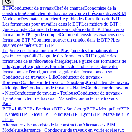
BTP
Conducteur de travaux
Chef de chantier
Economiste de la
construction
Conducteur de travaux en voirie et réseaux divers
BIM
Modeleur
Dessinateur projeteur
Le guide des formations du BTP
Les formations pour travailler dans le BTP
Les métiers du BTP :
guide complet
Comment choisir son diplôme du BTP ?
Financer sa
formation BTP : guide complet
Comment réussir les examens de sa
formation BTP ?
Comment trouver un emploi dans le BTP ?
Les
salaires des métiers du BTP
Le guide des formations du BTP
Le guide des formations de la
gestion comptabilité
Le guide des formations RH
Le guide des
formations de la rénovation énergétique
Le guide des formations de
la logistique
Le guide des formations de l'industrie
Le guide des
formations de l'enseignement
Le guide des formations du soin
Conducteur de travaux - Lille
Conducteur de travaux -
Bordeaux
Conducteur de travaux - Strasbourg
Conducteur de travaux
- Montpellier
Conducteur de travaux - Nantes
Conducteur de travaux
- Nice
Conducteur de travaux - Toulouse
Conducteur de travaux -
Lyon
Conducteur de travaux - Marseille
Conducteur de travaux -
Paris
BTP - Lille
BTP - Bordeaux
BTP - Strasbourg
BTP - Montpellier
BTP
- Nantes
BTP - Nice
BTP - Toulouse
BTP - Lyon
BTP - Marseille
BTP
- Paris
Alternance - Economiste de la construction
Alternance - BIM
Modeleur
Alternance - Conducteur de travaux en voirie et réseaux