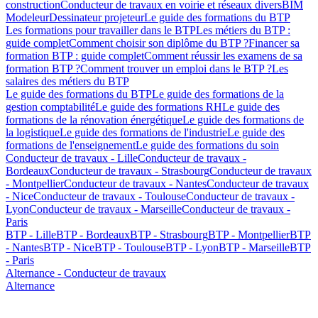
construction
Conducteur de travaux en voirie et réseaux divers
BIM
Modeleur
Dessinateur projeteur
Le guide des formations du BTP
Les formations pour travailler dans le BTP
Les métiers du BTP :
guide complet
Comment choisir son diplôme du BTP ?
Financer sa
formation BTP : guide complet
Comment réussir les examens de sa
formation BTP ?
Comment trouver un emploi dans le BTP ?
Les
salaires des métiers du BTP
Le guide des formations du BTP
Le guide des formations de la
gestion comptabilité
Le guide des formations RH
Le guide des
formations de la rénovation énergétique
Le guide des formations de
la logistique
Le guide des formations de l'industrie
Le guide des
formations de l'enseignement
Le guide des formations du soin
Conducteur de travaux - Lille
Conducteur de travaux -
Bordeaux
Conducteur de travaux - Strasbourg
Conducteur de travaux
- Montpellier
Conducteur de travaux - Nantes
Conducteur de travaux
- Nice
Conducteur de travaux - Toulouse
Conducteur de travaux -
Lyon
Conducteur de travaux - Marseille
Conducteur de travaux -
Paris
BTP - Lille
BTP - Bordeaux
BTP - Strasbourg
BTP - Montpellier
BTP
- Nantes
BTP - Nice
BTP - Toulouse
BTP - Lyon
BTP - Marseille
BTP
- Paris
Alternance - Conducteur de travaux
Alternance