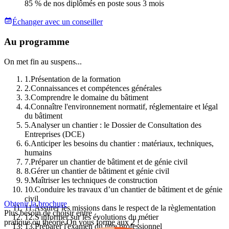
85 % de nos diplômés en poste sous 3 mois
Échanger avec un conseiller
Au programme
On met fin au suspens...
1
.
Présentation de la formation
2
.
Connaissances et compétences générales
3
.
Comprendre le domaine du bâtiment
4
.
Connaître l'environnement normatif, réglementaire et légal
du bâtiment
5
.
Analyser un chantier : le Dossier de Consultation des
Entreprises (DCE)
6
.
Anticiper les besoins du chantier : matériaux, techniques,
humains
7
.
Préparer un chantier de bâtiment et de génie civil
8
.
Gérer un chantier de bâtiment et génie civil
9
.
Maîtriser les techniques de construction
10
.
Conduire les travaux d’un chantier de bâtiment et de génie
civil
Obtenir la brochure
11
.
Assurer les missions dans le respect de la règlementation
Plus besoin de choisir entre
12
.
S'informer sur les évolutions du métier
pratique ou théorie.
On vous forme aux 2 !
13
.
Préparer l'examen du titre professionnel