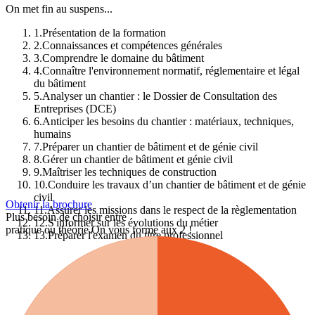
On met fin au suspens...
1
.
Présentation de la formation
2
.
Connaissances et compétences générales
3
.
Comprendre le domaine du bâtiment
4
.
Connaître l'environnement normatif, réglementaire et légal
du bâtiment
5
.
Analyser un chantier : le Dossier de Consultation des
Entreprises (DCE)
6
.
Anticiper les besoins du chantier : matériaux, techniques,
humains
7
.
Préparer un chantier de bâtiment et de génie civil
8
.
Gérer un chantier de bâtiment et génie civil
9
.
Maîtriser les techniques de construction
10
.
Conduire les travaux d’un chantier de bâtiment et de génie
civil
Obtenir la brochure
11
.
Assurer les missions dans le respect de la règlementation
Plus besoin de choisir entre
12
.
S'informer sur les évolutions du métier
pratique ou théorie.
On vous forme aux 2 !
13
.
Préparer l'examen du titre professionnel