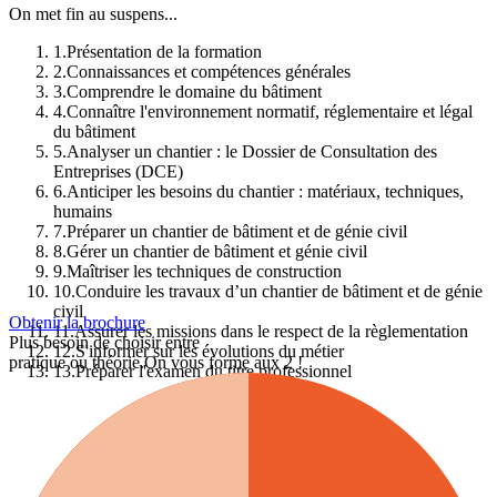
On met fin au suspens...
1
.
Présentation de la formation
2
.
Connaissances et compétences générales
3
.
Comprendre le domaine du bâtiment
4
.
Connaître l'environnement normatif, réglementaire et légal
du bâtiment
5
.
Analyser un chantier : le Dossier de Consultation des
Entreprises (DCE)
6
.
Anticiper les besoins du chantier : matériaux, techniques,
humains
7
.
Préparer un chantier de bâtiment et de génie civil
8
.
Gérer un chantier de bâtiment et génie civil
9
.
Maîtriser les techniques de construction
10
.
Conduire les travaux d’un chantier de bâtiment et de génie
civil
Obtenir la brochure
11
.
Assurer les missions dans le respect de la règlementation
Plus besoin de choisir entre
12
.
S'informer sur les évolutions du métier
pratique ou théorie.
On vous forme aux 2 !
13
.
Préparer l'examen du titre professionnel