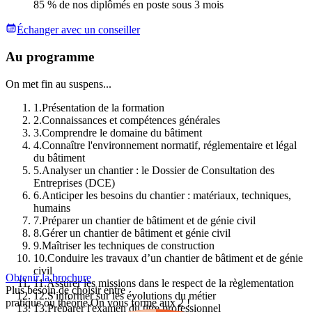
85 % de nos diplômés en poste sous 3 mois
Échanger avec un conseiller
Au programme
On met fin au suspens...
1
.
Présentation de la formation
2
.
Connaissances et compétences générales
3
.
Comprendre le domaine du bâtiment
4
.
Connaître l'environnement normatif, réglementaire et légal
du bâtiment
5
.
Analyser un chantier : le Dossier de Consultation des
Entreprises (DCE)
6
.
Anticiper les besoins du chantier : matériaux, techniques,
humains
7
.
Préparer un chantier de bâtiment et de génie civil
8
.
Gérer un chantier de bâtiment et génie civil
9
.
Maîtriser les techniques de construction
10
.
Conduire les travaux d’un chantier de bâtiment et de génie
civil
Obtenir la brochure
11
.
Assurer les missions dans le respect de la règlementation
Plus besoin de choisir entre
12
.
S'informer sur les évolutions du métier
pratique ou théorie.
On vous forme aux 2 !
13
.
Préparer l'examen du titre professionnel