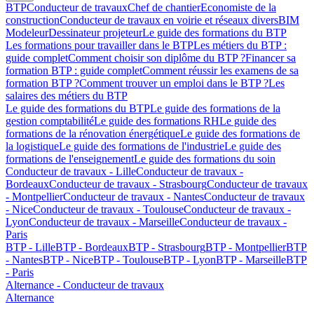
BTP
Conducteur de travaux
Chef de chantier
Economiste de la
construction
Conducteur de travaux en voirie et réseaux divers
BIM
Modeleur
Dessinateur projeteur
Le guide des formations du BTP
Les formations pour travailler dans le BTP
Les métiers du BTP :
guide complet
Comment choisir son diplôme du BTP ?
Financer sa
formation BTP : guide complet
Comment réussir les examens de sa
formation BTP ?
Comment trouver un emploi dans le BTP ?
Les
salaires des métiers du BTP
Le guide des formations du BTP
Le guide des formations de la
gestion comptabilité
Le guide des formations RH
Le guide des
formations de la rénovation énergétique
Le guide des formations de
la logistique
Le guide des formations de l'industrie
Le guide des
formations de l'enseignement
Le guide des formations du soin
Conducteur de travaux - Lille
Conducteur de travaux -
Bordeaux
Conducteur de travaux - Strasbourg
Conducteur de travaux
- Montpellier
Conducteur de travaux - Nantes
Conducteur de travaux
- Nice
Conducteur de travaux - Toulouse
Conducteur de travaux -
Lyon
Conducteur de travaux - Marseille
Conducteur de travaux -
Paris
BTP - Lille
BTP - Bordeaux
BTP - Strasbourg
BTP - Montpellier
BTP
- Nantes
BTP - Nice
BTP - Toulouse
BTP - Lyon
BTP - Marseille
BTP
- Paris
Alternance - Conducteur de travaux
Alternance