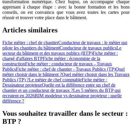
transformation numérique. Chez hupso, on accompagne chaque
apprenant à chaque étape : avec la bonne formation et les bons
conseils, on est convaincu que vous avez toutes les cartes pour
réussir et trouver votre place dans le bâtiment.
Articles similaires
Fiche métier : chef de chantier
Conducteur de travaux : le métier qui
pilote les chantiers du bâtiment
Conducteur de travaux publics
Le
secteur du bâtiment et des travaux publics (BTP)
Fiche métier :
chargé d'affaires BTP
Fiche métier : économiste de la
construction
Fiche métier : conducteur de travaux - Travaux
Publics
Fiche métier : chef de chantier - Travaux Publics (TP)
Quel
métier choisir dans le bâtiment ?
Quel métier choisir dans les Travaux
Publics (TP) ?
Le métier de chef comptable
Fiche métier :
Dessinateur projeteur
Quelle est la différence entre un chef de
chantier et un conducteur de travaux ?
Les 5 métiers du BTP qui
recrutent en 2026
BIM modeleur vs dessinateur projeteur : quelle
différence ?
Vous souhaitez travailler dans le secteur :
BTP ?