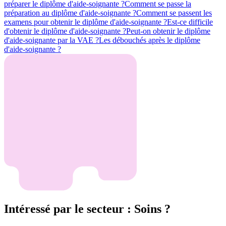
préparer le diplôme d'aide-soignante ?
Comment se passe la
préparation au diplôme d'aide-soignante ?
Comment se passent les
examens pour obtenir le diplôme d'aide-soignante ?
Est-ce difficile
d'obtenir le diplôme d'aide-soignante ?
Peut-on obtenir le diplôme
d'aide-soignante par la VAE ?
Les débouchés après le diplôme
d'aide-soignante ?
Intéressé par le secteur : Soins ?