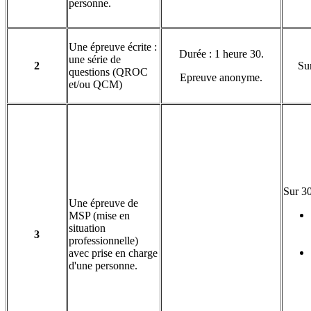
personne.
Une épreuve écrite :
Durée : 1 heure 30.
une série de
2
Sur
questions (QROC
Epreuve anonyme.
et/ou QCM)
Sur 30
Une épreuve de
MSP (mise en
situation
3
professionnelle)
avec prise en charge
d'une personne.