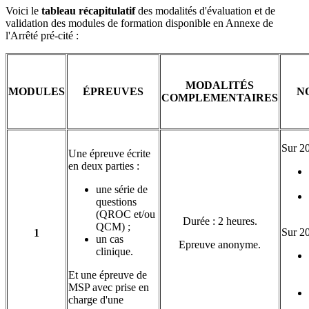
Voici le
tableau récapitulatif
des modalités d'évaluation et de
validation des modules de formation disponible en Annexe de
l'Arrêté pré-cité :
MODALITÉS
MODULES
ÉPREUVES
N
COMPLEMENTAIRES
Sur 20
Une épreuve écrite
en deux parties :
une série de
questions
(QROC et/ou
Durée : 2 heures.
QCM) ;
Sur 20
1
un cas
Epreuve anonyme.
clinique.
Et une épreuve de
MSP avec prise en
charge d'une