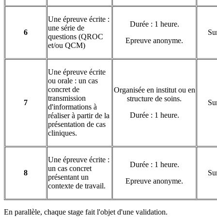
Une épreuve écrite :
Durée : 1 heure.
une série de
6
Sur
questions (QROC
Epreuve anonyme.
et/ou QCM)
Une épreuve écrite
ou orale : un cas
concret de
Organisée en institut ou en
transmission
structure de soins.
7
Sur
d'informations à
Durée : 1 heure.
réaliser à partir de la
présentation de cas
cliniques.
Une épreuve écrite :
Durée : 1 heure.
un cas concret
8
Sur
présentant un
Epreuve anonyme.
contexte de travail.
En parallèle, chaque stage fait l'objet d'une validation.