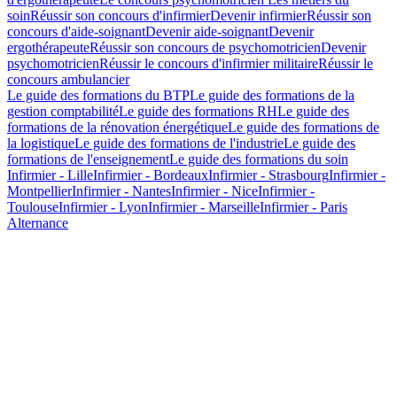
soin
Réussir son concours d'infirmier
Devenir infirmier
Réussir son
concours d'aide-soignant
Devenir aide-soignant
Devenir
ergothérapeute
Réussir son concours de psychomotricien
Devenir
psychomotricien
Réussir le concours d'infirmier militaire
Réussir le
concours ambulancier
Le guide des formations du BTP
Le guide des formations de la
gestion comptabilité
Le guide des formations RH
Le guide des
formations de la rénovation énergétique
Le guide des formations de
la logistique
Le guide des formations de l'industrie
Le guide des
formations de l'enseignement
Le guide des formations du soin
Infirmier - Lille
Infirmier - Bordeaux
Infirmier - Strasbourg
Infirmier -
Montpellier
Infirmier - Nantes
Infirmier - Nice
Infirmier -
Toulouse
Infirmier - Lyon
Infirmier - Marseille
Infirmier - Paris
Alternance