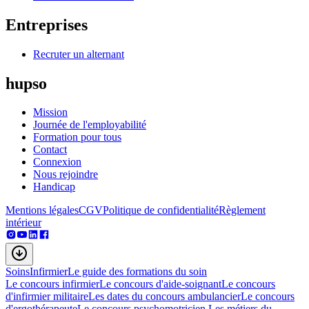
Entreprises
Recruter un alternant
hupso
Mission
Journée de l'employabilité
Formation pour tous
Contact
Connexion
Nous rejoindre
Handicap
Mentions légales
CGV
Politique de confidentialité
Règlement
intérieur
Soins
Infirmier
Le guide des formations du soin
Le concours infirmier
Le concours d'aide-soignant
Le concours
d'infirmier militaire
Les dates du concours ambulancier
Le concours
d'ergothérapeute
Le concours psychomotricien
Les métiers du