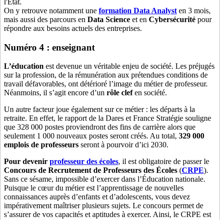
l'État.
On y retrouve notamment une
formation Data Analyst
en 3 mois,
mais aussi des parcours en
Data Science
et en
Cybersécurité
pour
répondre aux besoins actuels des entreprises.
Numéro 4 : enseignant
L’éducation
est devenue un véritable enjeu de société. Les préjugés
sur la profession, de la rémunération aux prétendues conditions de
travail défavorables, ont détérioré l’image du métier de professeur.
Néanmoins, il s’agit encore d’un
rôle clef
en société.
Un autre facteur joue également sur ce métier : les départs à la
retraite. En effet, le rapport de la Dares et France Stratégie souligne
que 328 000 postes proviendront des fins de carrière alors que
seulement 1 000 nouveaux postes seront créés. Au total,
329 000
emplois de professeurs
seront à pourvoir d’ici 2030.
Pour devenir
professeur des écoles
, il est obligatoire de passer le
Concours de Recrutement de Professeurs des Écoles
(
CRPE
).
Sans ce sésame, impossible d’exercer dans l’Éducation nationale.
Puisque le cœur du métier est l’apprentissage de nouvelles
connaissances auprès d’enfants et d’adolescents, vous devez
impérativement maîtriser plusieurs sujets. Le concours permet de
s’assurer de vos capacités et aptitudes à exercer. Ainsi, le CRPE est