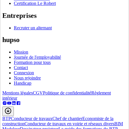
Certification Le Robert
Entreprises
Recruter un alternant
hupso
Mission
Journée de l'employabilité
Formation pour tous
Contact
Connexion
Nous rejoindre
Handicap
Mentions légales
CGV
Politique de confidentialité
Règlement
intérieur
BTP
Conducteur de travaux
Chef de chantier
Economiste de la
construction
Conducteur de travaux en voirie et réseaux divers
BIM
Modeleur
Dessinateur projeteur
Le guide des formations du BTP