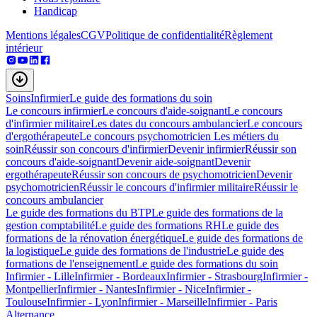
Handicap
Mentions légales
CGV
Politique de confidentialité
Règlement
intérieur
Soins
Infirmier
Le guide des formations du soin
Le concours infirmier
Le concours d'aide-soignant
Le concours
d'infirmier militaire
Les dates du concours ambulancier
Le concours
d'ergothérapeute
Le concours psychomotricien
Les métiers du
soin
Réussir son concours d'infirmier
Devenir infirmier
Réussir son
concours d'aide-soignant
Devenir aide-soignant
Devenir
ergothérapeute
Réussir son concours de psychomotricien
Devenir
psychomotricien
Réussir le concours d'infirmier militaire
Réussir le
concours ambulancier
Le guide des formations du BTP
Le guide des formations de la
gestion comptabilité
Le guide des formations RH
Le guide des
formations de la rénovation énergétique
Le guide des formations de
la logistique
Le guide des formations de l'industrie
Le guide des
formations de l'enseignement
Le guide des formations du soin
Infirmier - Lille
Infirmier - Bordeaux
Infirmier - Strasbourg
Infirmier -
Montpellier
Infirmier - Nantes
Infirmier - Nice
Infirmier -
Toulouse
Infirmier - Lyon
Infirmier - Marseille
Infirmier - Paris
Alternance