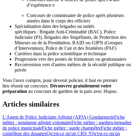
d’expérience e
Concours de commissaire de police après plusieurs
années dans le corps des officiers
Spécialisation dans des brigades ou unités
spécifiques : Brigade Anti-Criminalité (BAC), Police
Judiciaire (PJ), Brigades des Stupéfiants, de Protection des
Mineurs ou de la Prostitution, RAID ou GIPN (Groupes
d’Intervention), Police de l’air et des frontières (PAF)
Carrières dans la police scientifique et technique
Progression vers des postes de formateurs ou gestionnaires
Reconversion vers d'autres métiers de la sécurité publique ou
privée
Vous l'avez compris, pour devenir policier, il faut en premier
lieu réussir un concours.
Découvrez gratuitement votre
préparation
au concours de gardien de la paix avec Hupso.
Articles similaires
L'Agent de Police Judiciaire Adjoint (APJA) Gendarmerie
Fiche
métier : gendarme adjoint volontaire
Fiche métier : gardien-brigadier
de police municipale
Fiche métier : garde champêtre
Fiche métier :
contrôleur des douanes
Qu'est-ce qu'un CRS ?
Qu'est-ce qu'un