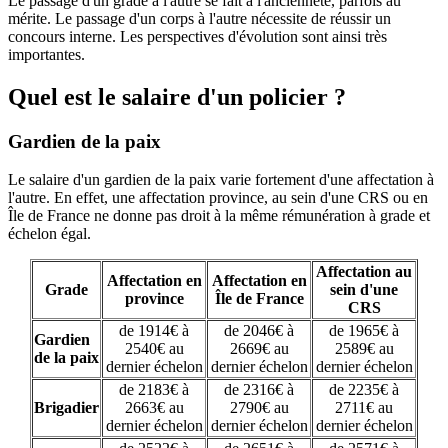
Le passage d'un grade à l'autre se fait à l'ancienneté, parfois au
mérite. Le passage d'un corps à l'autre nécessite de réussir un
concours interne. Les perspectives d'évolution sont ainsi très
importantes.
Quel est le salaire d'un policier ?
Gardien de la paix
Le salaire d'un gardien de la paix varie fortement d'une affectation à
l'autre. En effet, une affectation province, au sein d'une CRS ou en
Île de France ne donne pas droit à la même rémunération à grade et
échelon égal.
Affectation au
Affectation en
Affectation en
Grade
sein d'une
province
Île de France
CRS
de 1914€ à
de 2046€ à
de 1965€ à
Gardien
2540€ au
2669€ au
2589€ au
de la paix
dernier échelon
dernier échelon
dernier échelon
de 2183€ à
de 2316€ à
de 2235€ à
Brigadier
2663€ au
2790€ au
2711€ au
dernier échelon
dernier échelon
dernier échelon