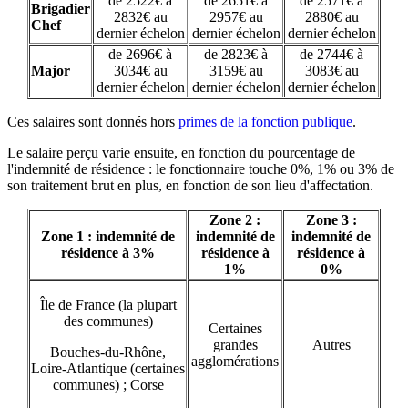
de 2522€ à
de 2651€ à
de 2571€ à
Brigadier
2832€ au
2957€ au
2880€ au
Chef
dernier échelon
dernier échelon
dernier échelon
de 2696€ à
de 2823€ à
de 2744€ à
Major
3034€ au
3159€ au
3083€ au
dernier échelon
dernier échelon
dernier échelon
Ces salaires sont donnés hors
primes de la fonction publique
.
Le salaire perçu varie ensuite, en fonction du pourcentage de
l'indemnité de résidence : le fonctionnaire touche 0%, 1% ou 3% de
son traitement brut en plus, en fonction de son lieu d'affectation.
Zone 2 :
Zone 3 :
Zone 1 : indemnité de
indemnité de
indemnité de
résidence à 3%
résidence à
résidence à
1%
0%
Île de France (la plupart
des communes)
Certaines
grandes
Autres
Bouches-du-Rhône,
agglomérations
Loire-Atlantique (certaines
communes) ; Corse