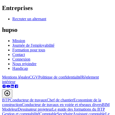
Entreprises
Recruter un alternant
hupso
Mission
Journée de l'employabilité
Formation pour tous
Contact
Connexion
Nous rejoindre
Handicap
Mentions légales
CGV
Politique de confidentialité
Règlement
intérieur
BTP
Conducteur de travaux
Chef de chantier
Economiste de la
construction
Conducteur de travaux en voirie et réseaux divers
BIM
Modeleur
Dessinateur projeteur
Le guide des formations du BTP
Gestion et comptabilité
Comptable
Secrétaire
Assistant comptable
Le