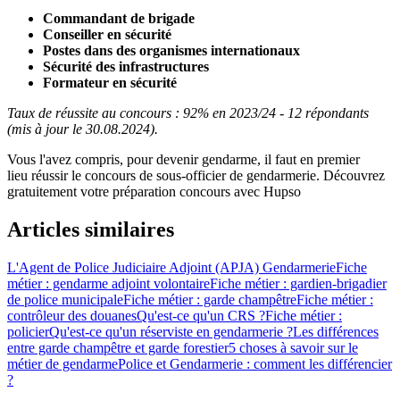
Commandant de brigade
Conseiller en sécurité
Postes dans des organismes internationaux
Sécurité des infrastructures
Formateur en sécurité
Taux de réussite au concours : 92% en 2023/24 - 12 répondants
(mis à jour le 30.08.2024).
Vous l'avez compris, pour devenir gendarme, il faut en premier
lieu réussir le concours de sous-officier de gendarmerie. Découvrez
gratuitement votre préparation concours avec Hupso
Articles similaires
L'Agent de Police Judiciaire Adjoint (APJA) Gendarmerie
Fiche
métier : gendarme adjoint volontaire
Fiche métier : gardien-brigadier
de police municipale
Fiche métier : garde champêtre
Fiche métier :
contrôleur des douanes
Qu'est-ce qu'un CRS ?
Fiche métier :
policier
Qu'est-ce qu'un réserviste en gendarmerie ?
Les différences
entre garde champêtre et garde forestier
5 choses à savoir sur le
métier de gendarme
Police et Gendarmerie : comment les différencier
?