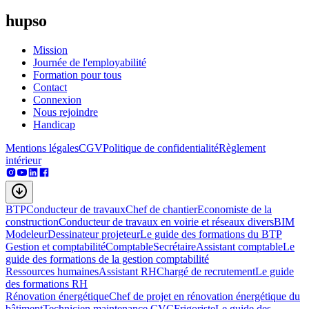
hupso
Mission
Journée de l'employabilité
Formation pour tous
Contact
Connexion
Nous rejoindre
Handicap
Mentions légales
CGV
Politique de confidentialité
Règlement
intérieur
BTP
Conducteur de travaux
Chef de chantier
Economiste de la
construction
Conducteur de travaux en voirie et réseaux divers
BIM
Modeleur
Dessinateur projeteur
Le guide des formations du BTP
Gestion et comptabilité
Comptable
Secrétaire
Assistant comptable
Le
guide des formations de la gestion comptabilité
Ressources humaines
Assistant RH
Chargé de recrutement
Le guide
des formations RH
Rénovation énergétique
Chef de projet en rénovation énergétique du
bâtiment
Technicien maintenance CVC
Frigoriste
Le guide des