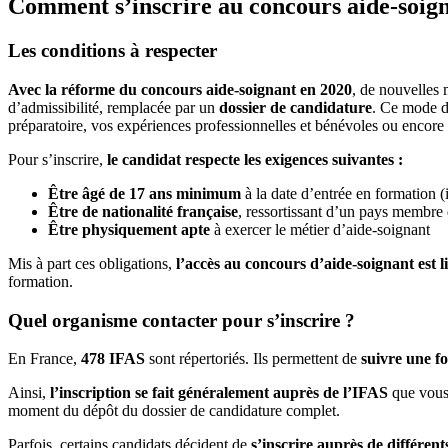
Comment s’inscrire au concours aide-soig
Les conditions à respecter
Avec la réforme du concours aide-soignant en 2020
, de nouvelles 
d’admissibilité, remplacée par un
dossier de candidature
. Ce mode d’
préparatoire, vos expériences professionnelles et bénévoles ou encore
Pour s’inscrire,
le candidat respecte les exigences suivantes :
Être âgé de 17 ans minimum
à la date d’entrée en formation (
Être de nationalité française
, ressortissant d’un pays membr
Être physiquement apte
à exercer le métier d’aide-soignant
Mis à part ces obligations,
l’accès au concours d’aide-soignant est l
formation.
Quel organisme contacter pour s’inscrire ?
En France,
478 IFAS
sont répertoriés. Ils permettent de
suivre une f
Ainsi,
l’inscription se fait généralement auprès de l’IFAS
que vous 
moment du dépôt du dossier de candidature complet.
Parfois, certains candidats décident de
s’inscrire auprès de différen