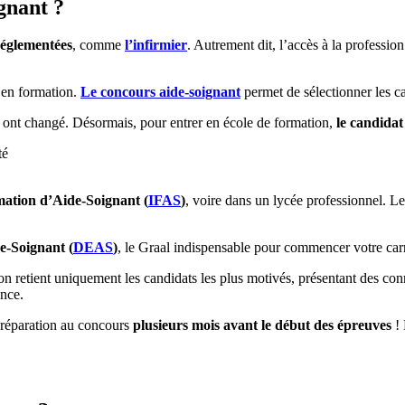
gnant ?
réglementées
, comme
l’infirmier
. Autrement dit, l’accès à la profession 
e en formation.
Le concours aide-soignant
permet de sélectionner les ca
 ont changé. Désormais, pour entrer en école de formation,
le candidat
ité
mation d’Aide-Soignant (
IFAS
)
, voire dans un lycée professionnel. L
e-Soignant (
DEAS
)
, le Graal indispensable pour commencer votre carr
ion retient uniquement les candidats les plus motivés, présentant des con
ance.
 préparation au concours
plusieurs mois avant le début des épreuves
!