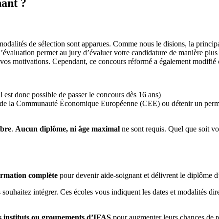
nant ?
modalités de sélection sont apparues. Comme nous le disions, la principa
évaluation permet au jury d’évaluer votre candidature de manière plus 
 vos motivations. Cependant, ce concours réformé a également modifié c
il est donc possible de passer le concours dès 16 ans)
e de la Communauté Économique Européenne (CEE) ou détenir un permi
ibre
.
Aucun diplôme, ni âge maximal
ne sont requis. Quel que soit vo
ormation complète
pour devenir aide-soignant et délivrent le diplôme d
souhaitez intégrer. Ces écoles vous indiquent les dates et modalités di
ts instituts ou groupements d’IFAS
pour augmenter leurs chances de réu