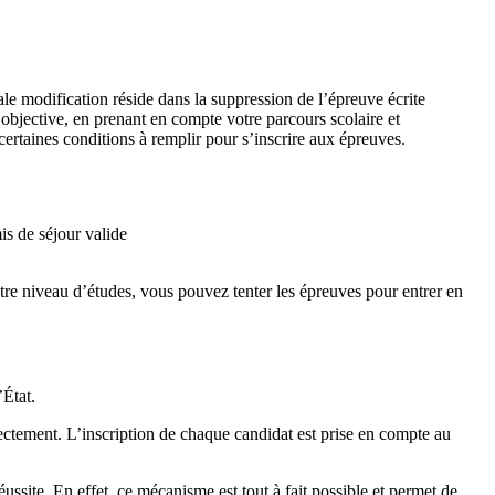
le modification réside dans la suppression de l’épreuve écrite
objective, en prenant en compte votre parcours scolaire et
ertaines conditions à remplir pour s’inscrire aux épreuves.
s de séjour valide
tre niveau d’études, vous pouvez tenter les épreuves pour entrer en
’État.
rectement. L’inscription de chaque candidat est prise en compte au
ssite. En effet, ce mécanisme est tout à fait possible et permet de