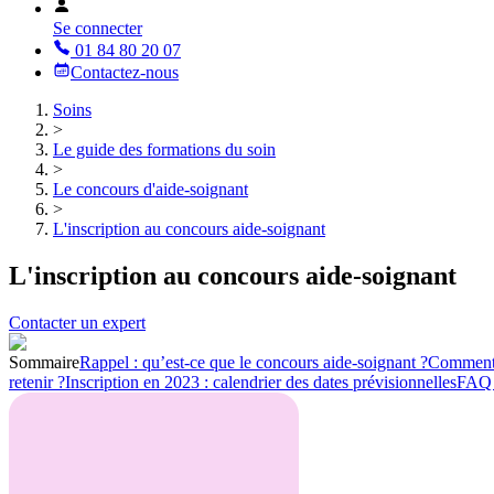
Se connecter
01 84 80 20 07
Contactez-nous
Soins
>
Le guide des formations du soin
>
Le concours d'aide-soignant
>
L'inscription au concours aide-soignant
L'inscription au concours aide-soignant
Contacter un expert
Sommaire
Rappel : qu’est-ce que le concours aide-soignant ?
Comment s
retenir ?
Inscription en 2023 : calendrier des dates prévisionnelles
FAQ :