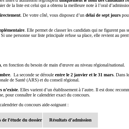
 les listes d’admission regroupent
uniquement le nom des candidats r
ier de la liste est celui qui a obtenu la meilleure note à l’oral d’admissio
directement
. De votre côté, vous disposez d’un
délai de sept jours
pour
omplémentaire
. Elle permet de classer les candidats qui ne figurent pas s
!
Si une personne sur liste principale refuse sa place, elle revient au pre
n
, en fonction du besoin de main d'œuvre au niveau régional/national.
embre
. La seconde se déroule
entre le 2 janvier et le 31 mars
. Dans l
onale de Santé (ARS) et du conseil régional.
 n’existe
. Elles varient d’un établissement à l’autre. Il est donc rec
one, pour connaître le calendrier exact du concours.
calendrier du concours aide-soignant :
s de l’étude du dossier
Résultats d’admission