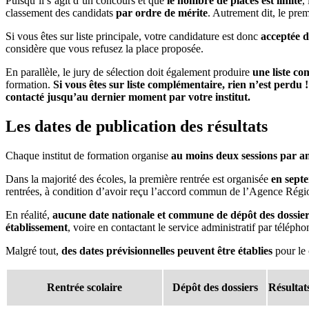
Puisqu’il s’agit d’un concours et que
le nombre de places est limité
,
classement des candidats
par ordre de mérite
. Autrement dit, le prem
Si vous êtes sur liste principale, votre candidature est donc
acceptée 
considère que vous refusez la place proposée.
En parallèle, le jury de sélection doit également produire
une liste c
formation.
Si vous êtes sur liste complémentaire, rien n’est perdu 
contacté jusqu’au dernier moment par votre institut.
Les dates de publication des résultats
Chaque institut de formation organise
au moins deux sessions par a
Dans la majorité des écoles, la première rentrée est organisée
en sept
rentrées, à condition d’avoir reçu l’accord commun de l’Agence Régi
En réalité,
aucune date nationale et commune de dépôt des dossiers
établissement
, voire en contactant le service administratif par téléph
Malgré tout,
des dates prévisionnelles peuvent être établies
pour le 
Rentrée scolaire
Dépôt des dossiers
Résultat