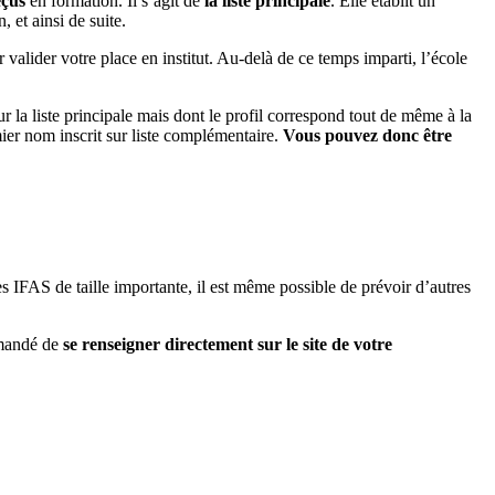
eçus
en formation. Il s’agit de
la liste principale
. Elle établit un
n, et ainsi de suite.
 valider votre place en institut. Au-delà de ce temps imparti, l’école
ur la liste principale mais dont le profil correspond tout de même à la
mier nom inscrit sur liste complémentaire.
Vous pouvez donc être
es IFAS de taille importante, il est même possible de prévoir d’autres
ommandé de
se renseigner directement sur le site de votre