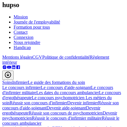
hupso
Mission
Journée de l'employabilité
Formation pour tous
Contact
Connexion
Nous rejoindre
Handicap
Mentions légales
CGV
Politique de confidentialité
Règlement
intérieur
Soins
Infirmier
Le guide des formations du soin
Le concours infirmier
Le concours d'aide-soignant
Le concours
d'infirmier militaire
Les dates du concours ambulancier
Le concours
d'ergothérapeute
Le concours psychomotricien
Les métiers du
soin
Réussir son concours d'infirmier
Devenir infirmier
Réussir son
concours d'aide-soignant
Devenir aide-soignant
Devenir
ergothérapeute
Réussir son concours de psychomotricien
Devenir
psychomotricien
Réussir le concours d'infirmier militaire
Réussir le
concours ambulancier