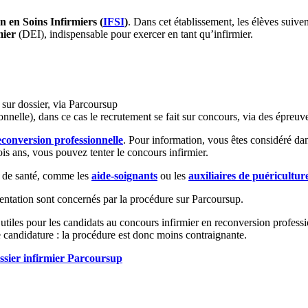
n en Soins Infirmiers (
IFSI
)
. Dans cet établissement, les élèves suive
mier
(DEI), indispensable pour exercer en tant qu’infirmier.
t sur dossier, via Parcoursup
nnelle), dans ce cas le recrutement se fait sur concours, via des épreuv
econversion professionnelle
. Pour information, vous êtes considéré dans
rois ans, vous pouvez tenter le concours infirmier.
me de santé, comme les
aide-soignants
ou les
auxiliaires de puéricultur
rientation sont concernés par la procédure sur Parcoursup.
utiles pour les candidats au concours infirmier en reconversion professi
e candidature : la procédure est donc moins contraignante.
ossier infirmier Parcoursup