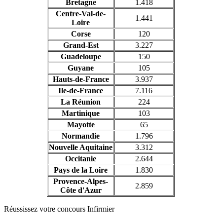
Bretagne
1.418
Centre-Val-de-
1.441
Loire
Corse
120
Grand-Est
3.227
Guadeloupe
150
Guyane
105
Hauts-de-France
3.937
Ile-de-France
7.116
La Réunion
224
Martinique
103
Mayotte
65
Normandie
1.796
Nouvelle Aquitaine
3.312
Occitanie
2.644
Pays de la Loire
1.830
Provence-Alpes-
2.859
Côte d'Azur
Réussissez votre concours Infirmier