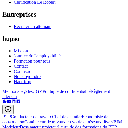
Certification Le Robert
Entreprises
Recruter un alternant
hupso
Mission
Journée de l'employabilité
Formation pour tous
Contact
Connexion
Nous rejoindre
Handicap
Mentions légales
CGV
Politique de confidentialité
Règlement
intérieur
BTP
Conducteur de travaux
Chef de chantier
Economiste de la
construction
Conducteur de travaux en voirie et réseaux divers
BIM
Modeleur
Dessinateur projeteur
Le guide des formations du BTP