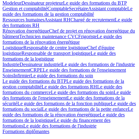
Modeleur
Dessinateur projeteur
Le guide des formations du BTP
Gestion et comptabilité
Comptable
Secrétaire
Assistant comptable
Le
guide des formations de la gestion comptabilité
Ressources humaines
Assistant RH
Chargé de recrutement
Le guide
des formations RH
Rénovation énergétique
Chef de projet en rénovation énergétique du
bâtiment
Technicien maintenance CVC
Frigoriste
Le guide des
formations de la rénovation énergétique
Logistique
Responsable de centre logistique
Chef d'équipe
logistique
Responsable de transport logistique
Le guide des
formations de la logistique
Industrie
Dessinateur industriel
Le guide des formations de l'industrie
Enseignement
CRPE
Le guide des formations de l'enseignement
Soins
Infirmier
Le guide des formations du soin
Le guide des formations du BTP
Le guide des formations de la
gestion comptabilité
Le guide des formations RH
Le guide des
formations du commerce
Le guide des formations du soin
Le guide
des formations de l'enseignement
Le guide des formations de la
sécurité
Le guide des formations de la fonction publique
Le guide des
formations du social
Le guide des formations de la petite enfance
Le
guide des formations de la rénovation énergétique
Le guide des
formations de la logistique
Le guide du financement des
formations
Le guide des formations de l'industrie
Formations diplômantes