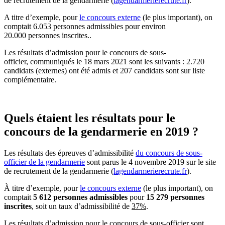
de recrutement de la gendarmerie (
lagendarmerierecrute.fr
).
A titre d’exemple, pour
le concours externe
(le plus important), on
comptait 6.053 personnes admissibles pour environ
20.000 personnes inscrites..
Les résultats d’admission pour le concours de sous-
officier, communiqués le 18 mars 2021 sont les suivants : 2.720
candidats (externes) ont été admis et 207 candidats sont sur liste
complémentaire.
Quels étaient les résultats pour le
concours de la gendarmerie en 2019 ?
Les résultats des épreuves d’admissibilité
du concours de sous-
officier de la gendarmerie
sont parus le 4 novembre 2019 sur le site
de recrutement de la gendarmerie (
lagendarmerierecrute.fr
).
À titre d’exemple, pour
le concours externe
(le plus important), on
comptait
5 612 personnes admissibles
pour
15 279 personnes
inscrites
, soit un taux d’admissibilité de
37%
.
Les résultats d’admission pour le concours de sous-officier sont