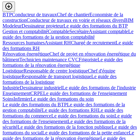
BTP
Conducteur de travaux
Chef de chantier
Economiste de la
construction
Conducteur de travaux en voirie et réseaux divers
BIM
Modeleur
Dessinateur projeteur
Le guide des formations du BTP
Gestion et comptabilité
Comptable
Secrétaire
Assistant comptable
Le
guide des formations de la gestion comptabilité
Ressources humaines
Assistant RH
Chargé de recrutement
Le guide
des formations RH
Rénovation énergétique
Chef de projet en rénovation énergétique du
bâtiment
Technicien maintenance CVC
Frigoriste
Le guide des
formations de la rénovation énergétique
Logistique
Responsable de centre logistique
Chef d'équipe
logistique
Responsable de transport logistique
Le guide des
formations de la logistique
Industrie
Dessinateur industriel
Le guide des formations de l'industrie
Enseignement
CRPE
Le guide des formations de l'enseignement
Soins
Infirmier
Le guide des formations du soin
Le guide des formations du BTP
Le guide des formations de la
gestion comptabilité
Le guide des formations RH
Le guide des
formations du commerce
Le guide des formations du soin
Le guide
des formations de l'enseignement
Le guide des formations de la
sécurité
Le guide des formations de la fonction publique
Le guide des
formations du social
Le guide des formations de la petite enfance
Le
guide des formations de la rénovation énergétique
Le guide des