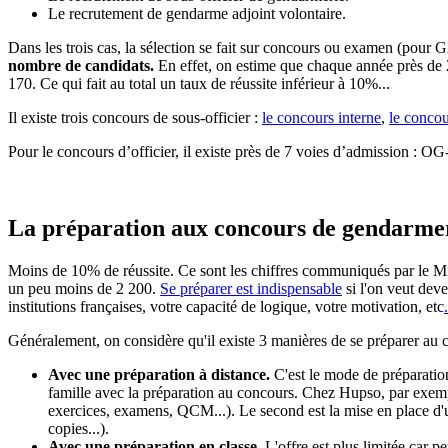
Le recrutement de gendarme adjoint volontaire.
Dans les trois cas, la sélection se fait sur concours ou examen (pou
nombre de candidats.
En effet, on estime que chaque année près de 2
170. Ce qui fait au total un taux de réussite inférieur à 10%...
Il existe trois concours de sous-officier :
le concours interne
,
le concou
Pour le concours d’officier, il existe près de 7 voies d’ad
La préparation aux concours de gendarme
Moins de 10% de réussite. Ce sont les chiffres communiqués par le Mini
un peu moins de 2 200.
Se préparer est indispensable
si l'on veut dev
institutions françaises, votre capacité de logique, votre motivation, etc
.
Généralement, on considère qu'il existe 3 manières de se préparer au 
Avec une préparation à distance.
C'est le mode de préparation
famille avec la préparation au concours. Chez Hupso, par exemple
exercices, examens, QCM...). Le second est la mise en place d'u
copies...).
Avec une préparation en classe.
L'offre est plus limitée car