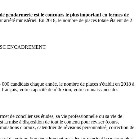
 de gendarmerie est le concours le plus important en termes de
 arrêté ministériel. En 2018, le nombre de places totale étaient de 2
A et OSC ENCADREMENT.
5 000 candidats chaque année, le nombre de places s'établit en 2018 à
français, votre capacité de réflexion, votre connaissance des
rmet de concilier ses études, sa vie professionnelle ou sa vie de
 la mise à disposition de tout le contenu pour réviser (cours,
ulations d'oraux, calendrier de révisions personnalisé, correction de
e est d'avoir un bon encadrement mais les prix restent beaucoup plus