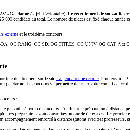
r GAV - Gendarme Adjoint Volontaire).
Le recrutement de sous-officier
5 000 candidats au total. Le nombre de places est fixé chaque année par
rs externe
et le troisième concours.
mission : OG-OA, OG RANG, OG SD, OG TITRES, OG UNIV, OG CAT. 
rie
stère de l'Intérieur sur le site
La gendarmerie recrute
. Pour environ 2
enir gendarme. Le concours va permettre de tester votre connaissance du 
concours :
 le plus utilisé pour ce concours. En effet une préparation à distance pe
, nos préparations sont construites autour de deux axes. Le premier est
n accompagnement renforcé à distance (tutorat avec des professeurs, sim
 peu de candidats peuvent se déplacer (notamment en semaine). L'avantag