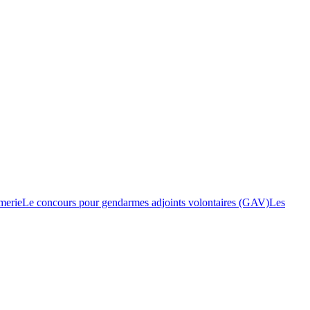
merie
Le concours pour gendarmes adjoints volontaires (GAV)
Les