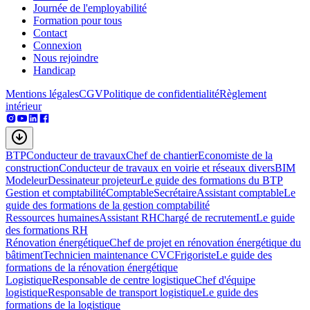
Journée de l'employabilité
Formation pour tous
Contact
Connexion
Nous rejoindre
Handicap
Mentions légales
CGV
Politique de confidentialité
Règlement
intérieur
BTP
Conducteur de travaux
Chef de chantier
Economiste de la
construction
Conducteur de travaux en voirie et réseaux divers
BIM
Modeleur
Dessinateur projeteur
Le guide des formations du BTP
Gestion et comptabilité
Comptable
Secrétaire
Assistant comptable
Le
guide des formations de la gestion comptabilité
Ressources humaines
Assistant RH
Chargé de recrutement
Le guide
des formations RH
Rénovation énergétique
Chef de projet en rénovation énergétique du
bâtiment
Technicien maintenance CVC
Frigoriste
Le guide des
formations de la rénovation énergétique
Logistique
Responsable de centre logistique
Chef d'équipe
logistique
Responsable de transport logistique
Le guide des
formations de la logistique