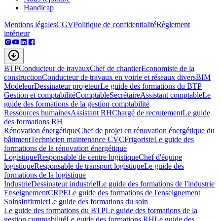
Handicap
Mentions légales
CGV
Politique de confidentialité
Règlement
intérieur
BTP
Conducteur de travaux
Chef de chantier
Economiste de la
construction
Conducteur de travaux en voirie et réseaux divers
BIM
Modeleur
Dessinateur projeteur
Le guide des formations du BTP
Gestion et comptabilité
Comptable
Secrétaire
Assistant comptable
Le
guide des formations de la gestion comptabilité
Ressources humaines
Assistant RH
Chargé de recrutement
Le guide
des formations RH
Rénovation énergétique
Chef de projet en rénovation énergétique du
bâtiment
Technicien maintenance CVC
Frigoriste
Le guide des
formations de la rénovation énergétique
Logistique
Responsable de centre logistique
Chef d'équipe
logistique
Responsable de transport logistique
Le guide des
formations de la logistique
Industrie
Dessinateur industriel
Le guide des formations de l'industrie
Enseignement
CRPE
Le guide des formations de l'enseignement
Soins
Infirmier
Le guide des formations du soin
Le guide des formations du BTP
Le guide des formations de la
gestion comptabilité
Le guide des formations RH
Le guide des