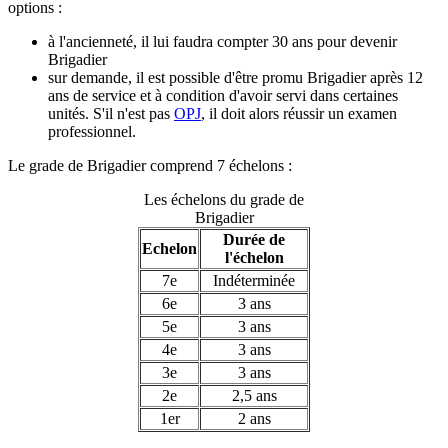
options :
à l'ancienneté, il lui faudra compter 30 ans pour devenir
Brigadier
sur demande, il est possible d'être promu Brigadier après 12
ans de service et à condition d'avoir servi dans certaines
unités. S'il n'est pas
OPJ
, il doit alors réussir un examen
professionnel.
Le grade de Brigadier comprend 7 échelons :
Les échelons du grade de
Brigadier
Durée de
Echelon
l'échelon
7e
Indéterminée
6e
3 ans
5e
3 ans
4e
3 ans
3e
3 ans
2e
2,5 ans
1er
2 ans