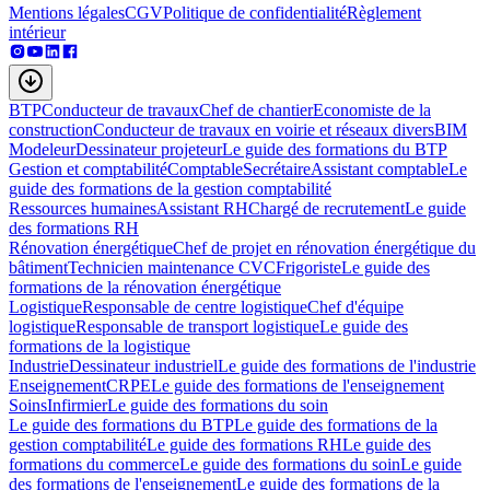
Mentions légales
CGV
Politique de confidentialité
Règlement
intérieur
BTP
Conducteur de travaux
Chef de chantier
Economiste de la
construction
Conducteur de travaux en voirie et réseaux divers
BIM
Modeleur
Dessinateur projeteur
Le guide des formations du BTP
Gestion et comptabilité
Comptable
Secrétaire
Assistant comptable
Le
guide des formations de la gestion comptabilité
Ressources humaines
Assistant RH
Chargé de recrutement
Le guide
des formations RH
Rénovation énergétique
Chef de projet en rénovation énergétique du
bâtiment
Technicien maintenance CVC
Frigoriste
Le guide des
formations de la rénovation énergétique
Logistique
Responsable de centre logistique
Chef d'équipe
logistique
Responsable de transport logistique
Le guide des
formations de la logistique
Industrie
Dessinateur industriel
Le guide des formations de l'industrie
Enseignement
CRPE
Le guide des formations de l'enseignement
Soins
Infirmier
Le guide des formations du soin
Le guide des formations du BTP
Le guide des formations de la
gestion comptabilité
Le guide des formations RH
Le guide des
formations du commerce
Le guide des formations du soin
Le guide
des formations de l'enseignement
Le guide des formations de la