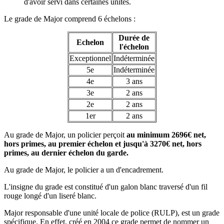
d'avoir servi dans certaines unités.
Le grade de Major comprend 6 échelons :
Durée de
Echelon
l'échelon
Exceptionnel
Indéterminée
5e
Indéterminée
4e
3 ans
3e
2 ans
2e
2 ans
1er
2 ans
Au grade de Major, un policier perçoit
au minimum 2696€ net,
hors primes, au premier échelon et jusqu'à 3270€ net, hors
primes, au dernier échelon du garde.
Au grade de Major, le policier a un d'encadrement.
L'insigne du grade est constitué d'un galon blanc traversé d'un fil
rouge longé d'un liseré blanc.
Major responsable d'une unité locale de police (RULP), est un grade
spécifique. En effet, créé en 2004 ce grade permet de nommer un