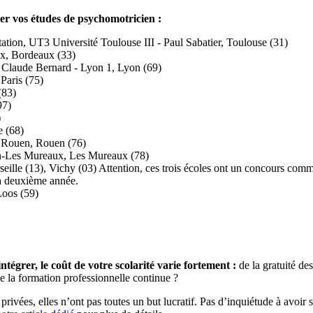
tuer vos études de psychomotricien :
tion, UT3 Université Toulouse III - Paul Sabatier, Toulouse (31)
ux, Bordeaux (33)
té Claude Bernard - Lyon 1, Lyon (69)
Paris (75)
(83)
97)
)
e (68)
e Rouen, Rouen (76)
n-Les Mureaux, Les Mureaux (78)
seille (13), Vichy (03) Attention, ces trois écoles ont un concours commu
la deuxième année.
Loos (59)
tégrer, le coût de votre scolarité varie fortement :
de la gratuité d
de la formation professionnelle continue ?
ivées, elles n’ont pas toutes un but lucratif. Pas d’inquiétude à avoir 