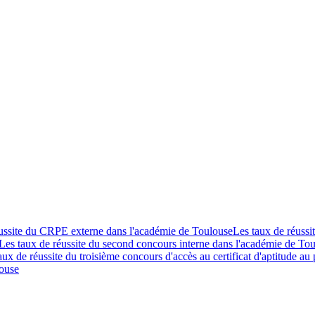
éussite du CRPE externe dans l'académie de Toulouse
Les taux de réuss
Les taux de réussite du second concours interne dans l'académie de To
aux de réussite du troisième concours d'accès au certificat d'aptitude a
ouse