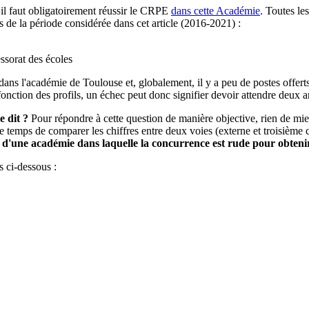
 il faut obligatoirement réussir le CRPE
dans cette Académie
. Toutes les
s de la période considérée dans cet article (2016-2021) :
essorat des écoles
ans l'académie de Toulouse et, globalement, il y a peu de postes offert
nction des profils, un échec peut donc signifier devoir attendre deux a
e dit ?
Pour répondre à cette question de manière objective, rien de mieu
 le temps de comparer les chiffres entre deux voies (externe et troisièm
 cas d'une académie dans laquelle la concurrence est rude pour obten
s ci-dessous :