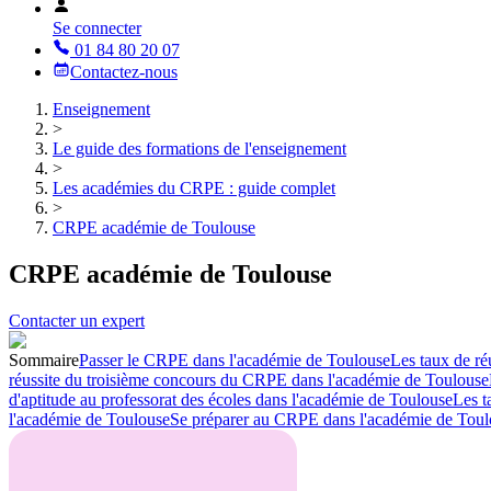
Se connecter
01 84 80 20 07
Contactez-nous
Enseignement
>
Le guide des formations de l'enseignement
>
Les académies du CRPE : guide complet
>
CRPE académie de Toulouse
CRPE académie de Toulouse
Contacter un expert
Sommaire
Passer le CRPE dans l'académie de Toulouse
Les taux de r
réussite du troisième concours du CRPE dans l'académie de Toulouse
d'aptitude au professorat des écoles dans l'académie de Toulouse
Les t
l'académie de Toulouse
Se préparer au CRPE dans l'académie de Toul