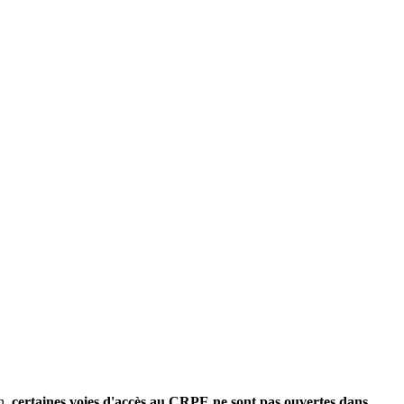
n,
certaines voies d'accès au CRPE ne sont pas ouvertes dans