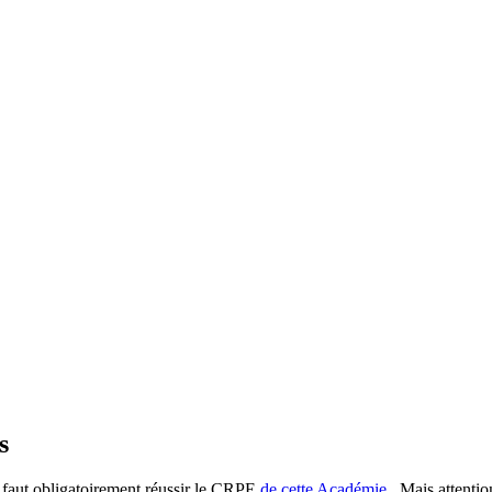
s
il faut obligatoirement réussir le CRPE
de cette Académie
. Mais attentio