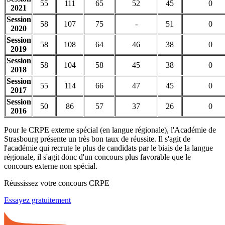
55
111
65
52
45
0
2021
Session
58
107
75
-
51
0
2020
Session
58
108
64
46
38
0
2019
Session
58
104
58
45
38
0
2018
Session
55
114
66
47
45
0
2017
Session
50
86
57
37
26
0
2016
Pour le CRPE externe spécial (en langue régionale), l'Académie de
Strasbourg présente un très bon taux de réussite. Il s'agit de
l'académie qui recrute le plus de candidats par le biais de la langue
régionale, il s'agit donc d'un concours plus favorable que le
concours externe non spécial.
Réussissez votre concours CRPE
Essayez gratuitement