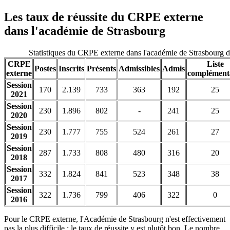
Les taux de réussite du CRPE externe
dans l'académie de Strasbourg
Statistiques du CRPE externe dans l'académie de Strasbourg 
CRPE
Liste
Postes
Inscrits
Présents
Admissibles
Admis
externe
complément
Session
170
2.139
733
363
192
25
2021
Session
230
1.896
802
-
241
25
2020
Session
230
1.777
755
524
261
27
2019
Session
287
1.733
808
480
316
20
2018
Session
332
1.824
841
523
348
38
2017
Session
322
1.736
799
406
322
0
2016
Pour le CRPE externe, l'Académie de Strasbourg n'est effectivement
pas la plus difficile : le taux de réussite y est plutôt bon. Le nombre