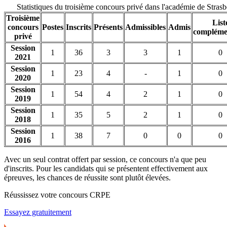
Statistiques du troisième concours privé dans l'académie de Stra
Troisième
List
concours
Postes
Inscrits
Présents
Admissibles
Admis
compléme
privé
Session
1
36
3
3
1
0
2021
Session
1
23
4
-
1
0
2020
Session
1
54
4
2
1
0
2019
Session
1
35
5
2
1
0
2018
Session
1
38
7
0
0
0
2016
Avec un seul contrat offert par session, ce concours n'a que peu
d'inscrits. Pour les candidats qui se présentent effectivement aux
épreuves, les chances de réussite sont plutôt élevées.
Réussissez votre concours CRPE
Essayez gratuitement