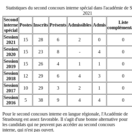
Statistiques du second concours interne spécial dans l'académie de 
2021
Second
Liste
interne
Postes
Inscrits
Présents
Admissibles
Admis
complément
spécial
Session
15
28
6
2
0
0
2021
Session
15
23
8
-
4
0
2020
Session
15
26
4
1
1
0
2019
Session
12
29
6
4
3
0
2018
Session
10
29
3
2
1
0
2017
Session
5
38
9
4
4
0
2016
Pour le second concours interne en langue régionale, l'Académie de
Strasbourg est assez favorable. Il s'agit d'une bonne alternative pour
les candidats qui ne peuvent pas accéder au second concours
interne, qui n'est pas ouvert.