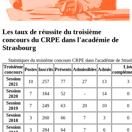
Les taux de réussite du troisième
concours du CRPE dans l'académie de
Strasbourg
Statistiques du troisième concours CRPE dans l'académie de Stra
Troisième
List
Postes
Inscrits
Présents
Admissibles
Admis
concours
compléme
Session
10
257
77
27
13
3
2021
Session
7
184
52
-
14
0
2020
Session
7
249
63
20
10
0
2019
Session
3
260
66
7
3
0
2018
Session
3
284
64
7
6
0