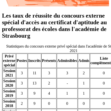
Les taux de réussite du concours externe
spécial d'accès au certificat d'aptitude au
professorat des écoles dans l'académie de
Strasbourg
Statistiques du concours externe privé spécial dans l'académie de 
2021
Privé
Liste
externe
Postes
Inscrits
Présents
Admissibles
Admis
complément
spécial
Session
3
11
3
3
2
0
2021
Session
3
13
2
-
1
0
2020
Session
3
9
4
1
1
0
2019
Session
2
9
0
0
0
0
2018