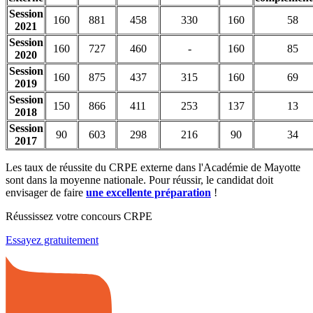
Session
160
881
458
330
160
58
2021
Session
160
727
460
-
160
85
2020
Session
160
875
437
315
160
69
2019
Session
150
866
411
253
137
13
2018
Session
90
603
298
216
90
34
2017
Les taux de réussite du CRPE externe dans l'Académie de Mayotte
sont dans la moyenne nationale. Pour réussir, le candidat doit
envisager de faire
une excellente préparation
!
Réussissez votre concours CRPE
Essayez gratuitement