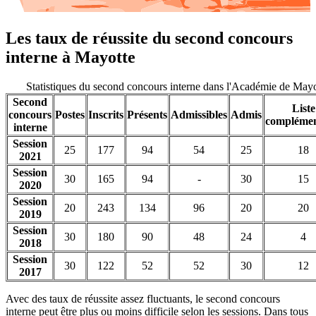
Les taux de réussite du second concours
interne à Mayotte
Statistiques du second concours interne dans l'Académie de May
Second
Liste
concours
Postes
Inscrits
Présents
Admissibles
Admis
complémen
interne
Session
25
177
94
54
25
18
2021
Session
30
165
94
-
30
15
2020
Session
20
243
134
96
20
20
2019
Session
30
180
90
48
24
4
2018
Session
30
122
52
52
30
12
2017
Avec des taux de réussite assez fluctuants, le second concours
interne peut être plus ou moins difficile selon les sessions. Dans tous