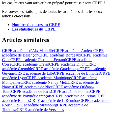
les cas, mieux vaut arriver bien préparé pour réussir sont CRPE !
Retrouvez les statistiques de toutes les académies dans les deux
articles ci-dessous :
Nombre de postes au CRPE
Les statistiques du CRPE
Articles similaires
CRPE académie d'Aix-Marseille
CRPE académie Amiens
CRPE
académie de Besançon
CRPE académie Bordeaux
CRPE académie
Caen
CRPE académie Clermont-Ferrand
CRPE académie
Corse
CRPE académie Créteil
CRPE académie Dijon
CRPE
académie Grenoble
CRPE académie Guadeloupe
CRPE académie
Guyane
CRPE académie de Lille
CRPE académie de Limoges
CRPE
académie Lyon
CRPE académie Martinique
CRPE académie
Montpellier
CRPE académie Nancy-Metz
CRPE académie de
Nantes
CRPE académie de Nice
CRPE académie Orléans-
Tours
CRPE académie de Paris
CRPE académie Poitiers
CRPE
académie de Polynésie française
CRPE académie de Reims
CRPE
académie Rennes
CRPE académie de la Réunion
CRPE académie de
Rouen
CRPE académie Strasbourg
CRPE académie de
Toulouse
CRPE académie de Versailles