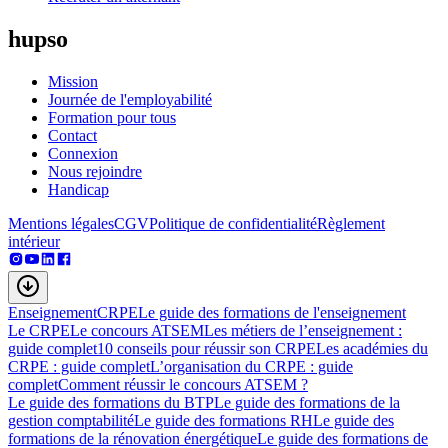
hupso
Mission
Journée de l'employabilité
Formation pour tous
Contact
Connexion
Nous rejoindre
Handicap
Mentions légales
CGV
Politique de confidentialité
Règlement
intérieur
Enseignement
CRPE
Le guide des formations de l'enseignement
Le CRPE
Le concours ATSEM
Les métiers de l’enseignement :
guide complet
10 conseils pour réussir son CRPE
Les académies du
CRPE : guide complet
L’organisation du CRPE : guide
complet
Comment réussir le concours ATSEM ?
Le guide des formations du BTP
Le guide des formations de la
gestion comptabilité
Le guide des formations RH
Le guide des
formations de la rénovation énergétique
Le guide des formations de