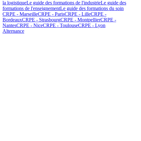
la logistique
Le guide des formations de l'industrie
Le guide des
formations de l'enseignement
Le guide des formations du soin
CRPE - Marseille
CRPE - Paris
CRPE - Lille
CRPE -
Bordeaux
CRPE - Strasbourg
CRPE - Montpellier
CRPE -
Nantes
CRPE - Nice
CRPE - Toulouse
CRPE - Lyon
Alternance