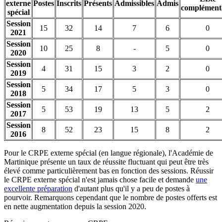
externe
Postes
Inscrits
Présents
Admissibles
Admis
complément
spécial
Session
15
32
14
7
6
0
2021
Session
10
25
8
-
5
0
2020
Session
4
31
15
3
2
0
2019
Session
5
34
17
5
3
0
2018
Session
5
53
19
13
5
2
2017
Session
8
52
23
15
8
2
2016
Pour le CRPE externe spécial (en langue régionale), l'Académie de
Martinique présente un taux de réussite fluctuant qui peut être très
élevé comme particulièrement bas en fonction des sessions. Réussir
le CRPE externe spécial n'est jamais chose facile et demande
une
excellente préparation
d'autant plus qu'il y a peu de postes à
pourvoir. Remarquons cependant que le nombre de postes offerts est
en nette augmentation depuis la session 2020.