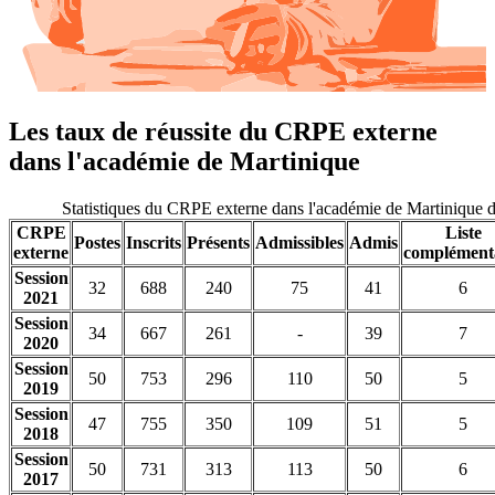
Les taux de réussite du CRPE externe
dans l'académie de Martinique
Statistiques du CRPE externe dans l'académie de Martinique 
CRPE
Liste
Postes
Inscrits
Présents
Admissibles
Admis
externe
complément
Session
32
688
240
75
41
6
2021
Session
34
667
261
-
39
7
2020
Session
50
753
296
110
50
5
2019
Session
47
755
350
109
51
5
2018
Session
50
731
313
113
50
6
2017