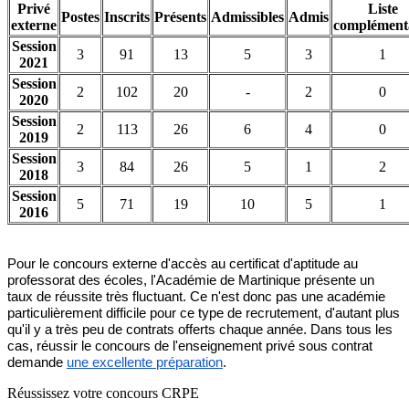
Privé
Liste
Postes
Inscrits
Présents
Admissibles
Admis
externe
complément
Session
3
91
13
5
3
1
2021
Session
2
102
20
-
2
0
2020
Session
2
113
26
6
4
0
2019
Session
3
84
26
5
1
2
2018
Session
5
71
19
10
5
1
2016
Pour le concours externe d'accès au certificat d'aptitude au
professorat des écoles, l'Académie de Martinique présente un
taux de réussite très fluctuant. Ce n'est donc pas une académie
particulièrement difficile pour ce type de recrutement, d'autant plus
qu'il y a très peu de contrats offerts chaque année. Dans tous les
cas, réussir le concours de l'enseignement privé sous contrat
demande
une excellente préparation
.
Réussissez votre concours CRPE