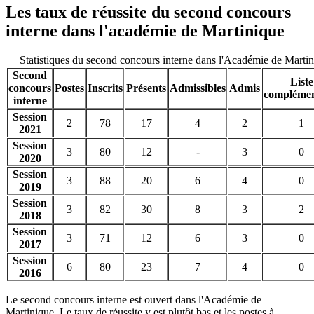
Les taux de réussite du second concours
interne dans l'académie de Martinique
Statistiques du second concours interne dans l'Académie de Marti
Second
Liste
concours
Postes
Inscrits
Présents
Admissibles
Admis
complémen
interne
Session
2
78
17
4
2
1
2021
Session
3
80
12
-
3
0
2020
Session
3
88
20
6
4
0
2019
Session
3
82
30
8
3
2
2018
Session
3
71
12
6
3
0
2017
Session
6
80
23
7
4
0
2016
Le second concours interne est ouvert dans l'Académie de
Martinique. Le taux de réussite y est plutôt bas et les postes à