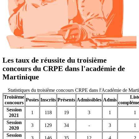
Les taux de réussite du troisième
concours du CRPE dans l'académie de
Martinique
Statistiques du troisième concours CRPE dans l'Académie de Mart
Troisième
List
Postes
Inscrits
Présents
Admissibles
Admis
concours
compléme
Session
1
118
19
3
1
1
2021
Session
3
129
34
-
3
1
2020
Session
3
146
35
12
4
2