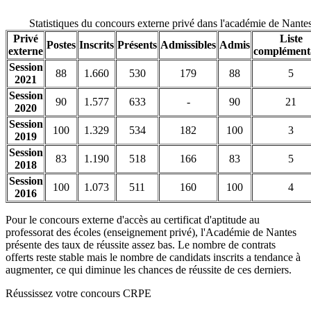
Statistiques du concours externe privé dans l'académie de Nant
Privé
Liste
Postes
Inscrits
Présents
Admissibles
Admis
externe
complément
Session
88
1.660
530
179
88
5
2021
Session
90
1.577
633
-
90
21
2020
Session
100
1.329
534
182
100
3
2019
Session
83
1.190
518
166
83
5
2018
Session
100
1.073
511
160
100
4
2016
Pour le concours externe d'accès au certificat d'aptitude au
professorat des écoles (enseignement privé), l'Académie de Nantes
présente des taux de réussite assez bas. Le nombre de contrats
offerts reste stable mais le nombre de candidats inscrits a tendance à
augmenter, ce qui diminue les chances de réussite de ces derniers.
Réussissez votre concours CRPE