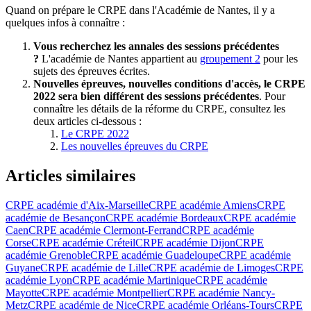
Quand on prépare le CRPE dans l'Académie de Nantes, il y a
quelques infos à connaître :
Vous recherchez les annales des sessions précédentes
?
L'académie de Nantes appartient au
groupement 2
pour les
sujets des épreuves écrites.
Nouvelles épreuves, nouvelles conditions d'accès, le CRPE
2022 sera bien différent des sessions précédentes
. Pour
connaître les détails de la réforme du CRPE, consultez les
deux articles ci-dessous :
Le CRPE 2022
Les nouvelles épreuves du CRPE
Articles similaires
CRPE académie d'Aix-Marseille
CRPE académie Amiens
CRPE
académie de Besançon
CRPE académie Bordeaux
CRPE académie
Caen
CRPE académie Clermont-Ferrand
CRPE académie
Corse
CRPE académie Créteil
CRPE académie Dijon
CRPE
académie Grenoble
CRPE académie Guadeloupe
CRPE académie
Guyane
CRPE académie de Lille
CRPE académie de Limoges
CRPE
académie Lyon
CRPE académie Martinique
CRPE académie
Mayotte
CRPE académie Montpellier
CRPE académie Nancy-
Metz
CRPE académie de Nice
CRPE académie Orléans-Tours
CRPE