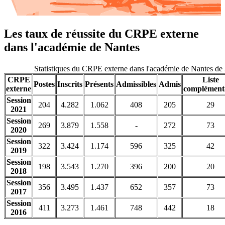
Les taux de réussite du CRPE externe
dans l'académie de Nantes
Statistiques du CRPE externe dans l'académie de Nantes de
CRPE
Liste
Postes
Inscrits
Présents
Admissibles
Admis
externe
complément
Session
204
4.282
1.062
408
205
29
2021
Session
269
3.879
1.558
-
272
73
2020
Session
322
3.424
1.174
596
325
42
2019
Session
198
3.543
1.270
396
200
20
2018
Session
356
3.495
1.437
652
357
73
2017
Session
411
3.273
1.461
748
442
18
2016