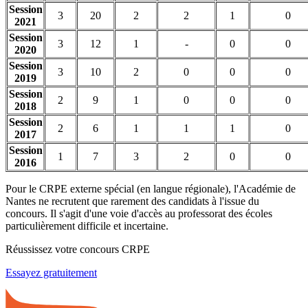
Session
3
20
2
2
1
0
2021
Session
3
12
1
-
0
0
2020
Session
3
10
2
0
0
0
2019
Session
2
9
1
0
0
0
2018
Session
2
6
1
1
1
0
2017
Session
1
7
3
2
0
0
2016
Pour le CRPE externe spécial (en langue régionale), l'Académie de
Nantes ne recrutent que rarement des candidats à l'issue du
concours. Il s'agit d'une voie d'accès au professorat des écoles
particulièrement difficile et incertaine.
Réussissez votre concours CRPE
Essayez gratuitement