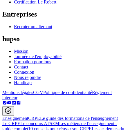
Certification Le Robert
Entreprises
Recruter un alternant
hupso
Mission
Journée de l'employabilité
Formation pour tous
Contact
Connexion
Nous rejoindre
Handicap
Mentions légales
CGV
Politique de confidentialité
Règlement
intérieur
Enseignement
CRPE
Le guide des formations de l'enseignement
Le CRPE
Le concours ATSEM
Les métiers de l’enseignement :
guide complet
10 conseils pour réussir son CRPE
Les académies du