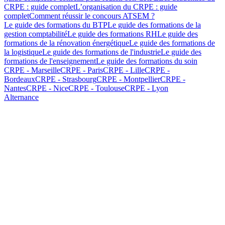
CRPE : guide complet
L’organisation du CRPE : guide
complet
Comment réussir le concours ATSEM ?
Le guide des formations du BTP
Le guide des formations de la
gestion comptabilité
Le guide des formations RH
Le guide des
formations de la rénovation énergétique
Le guide des formations de
la logistique
Le guide des formations de l'industrie
Le guide des
formations de l'enseignement
Le guide des formations du soin
CRPE - Marseille
CRPE - Paris
CRPE - Lille
CRPE -
Bordeaux
CRPE - Strasbourg
CRPE - Montpellier
CRPE -
Nantes
CRPE - Nice
CRPE - Toulouse
CRPE - Lyon
Alternance