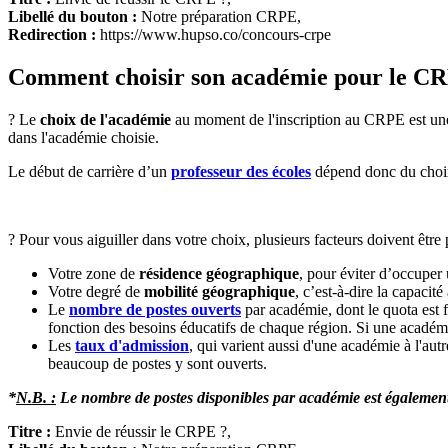
Libellé du bouton :
Notre préparation CRPE,
Redirection :
https://www.hupso.co/concours-crpe
Comment choisir son académie pour le CR
? Le
choix de l'académie
au moment de l'inscription au CRPE est u
dans l'académie choisie.
Le début de carrière d’un
professeur des écoles
dépend donc du choix
? Pour vous aiguiller dans votre choix, plusieurs facteurs doivent êtr
Votre zone de
résidence géographique
, pour éviter d’occuper 
Votre degré de
mobilité géographique
, c’est-à-dire la capaci
Le
nombre de postes ouverts
par académie, dont le quota est f
fonction des besoins éducatifs de chaque région. Si une académi
Les
taux d'admission
, qui varient aussi d'une académie à l'aut
beaucoup de postes y sont ouverts.
*
N.B. :
Le nombre de postes disponibles par académie est également a
Titre :
Envie de réussir le CRPE ?,