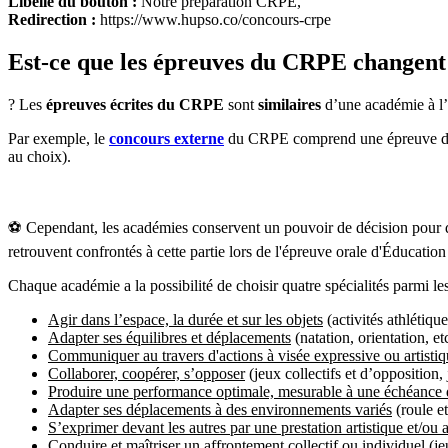
Libellé du bouton :
Notre préparation CRPE,
Redirection :
https://www.hupso.co/concours-crpe
Est-ce que les épreuves du CRPE changent 
?️ Les
épreuves écrites du CRPE
sont
similaires
d’une académie à l’a
Par exemple, le
concours externe
du CRPE comprend une épreuve de fr
au choix).
⚽ Cependant, les académies conservent un pouvoir de décision pour 
retrouvent confrontés à cette partie lors de l'épreuve orale d'Éducatio
Chaque académie a la possibilité de choisir quatre spécialités parmi le
Agir dans l’espace, la durée et sur les objets
(activités athlétique
Adapter ses équilibres et déplacements
(natation, orientation, et
Communiquer au travers d'actions à visée expressive ou artistiq
Collaborer, coopérer, s’opposer
(jeux collectifs et d’opposition,
Produire une performance optimale, mesurable à une échéance
Adapter ses déplacements à des environnements variés
(roule et
S’exprimer devant les autres par une prestation artistique et/ou 
Conduire et maîtriser un affrontement collectif ou individuel
(je