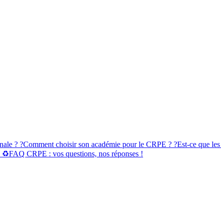
nale ? ?
Comment choisir son académie pour le CRPE ? ?
Est-ce que le
 ♻️
FAQ CRPE : vos questions, nos réponses !