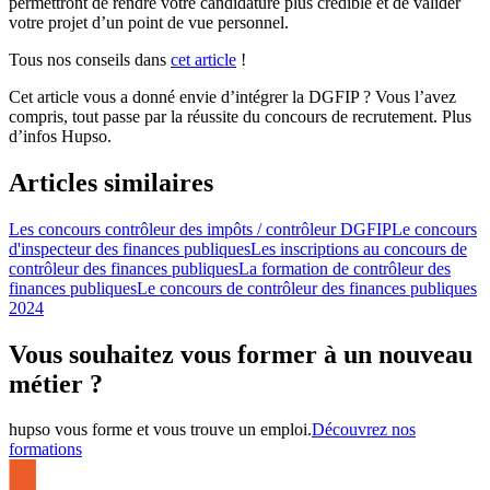
permettront de rendre votre candidature plus crédible et de valider
votre projet d’un point de vue personnel.
Tous nos conseils dans
cet article
!
Cet article vous a donné envie d’intégrer la DGFIP ? Vous l’avez
compris, tout passe par la réussite du concours de recrutement. Plus
d’infos Hupso.
Articles similaires
Les concours contrôleur des impôts / contrôleur DGFIP
Le concours
d'inspecteur des finances publiques
Les inscriptions au concours de
contrôleur des finances publiques
La formation de contrôleur des
finances publiques
Le concours de contrôleur des finances publiques
2024
Vous souhaitez vous former à un nouveau
métier ?
hupso vous forme et vous trouve un emploi.
Découvrez nos
formations