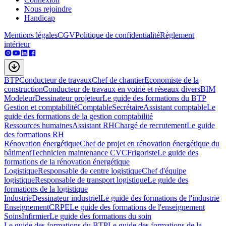
Nous rejoindre
Handicap
Mentions légales
CGV
Politique de confidentialité
Règlement
intérieur
BTP
Conducteur de travaux
Chef de chantier
Economiste de la
construction
Conducteur de travaux en voirie et réseaux divers
BIM
Modeleur
Dessinateur projeteur
Le guide des formations du BTP
Gestion et comptabilité
Comptable
Secrétaire
Assistant comptable
Le
guide des formations de la gestion comptabilité
Ressources humaines
Assistant RH
Chargé de recrutement
Le guide
des formations RH
Rénovation énergétique
Chef de projet en rénovation énergétique du
bâtiment
Technicien maintenance CVC
Frigoriste
Le guide des
formations de la rénovation énergétique
Logistique
Responsable de centre logistique
Chef d'équipe
logistique
Responsable de transport logistique
Le guide des
formations de la logistique
Industrie
Dessinateur industriel
Le guide des formations de l'industrie
Enseignement
CRPE
Le guide des formations de l'enseignement
Soins
Infirmier
Le guide des formations du soin
Le guide des formations du BTP
Le guide des formations de la