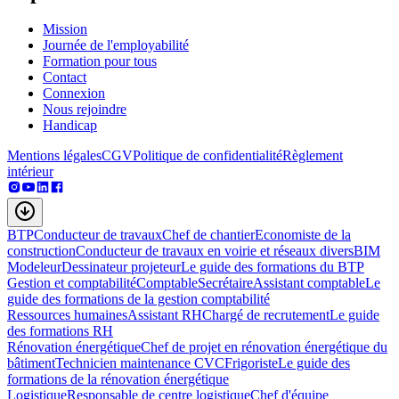
Mission
Journée de l'employabilité
Formation pour tous
Contact
Connexion
Nous rejoindre
Handicap
Mentions légales
CGV
Politique de confidentialité
Règlement
intérieur
BTP
Conducteur de travaux
Chef de chantier
Economiste de la
construction
Conducteur de travaux en voirie et réseaux divers
BIM
Modeleur
Dessinateur projeteur
Le guide des formations du BTP
Gestion et comptabilité
Comptable
Secrétaire
Assistant comptable
Le
guide des formations de la gestion comptabilité
Ressources humaines
Assistant RH
Chargé de recrutement
Le guide
des formations RH
Rénovation énergétique
Chef de projet en rénovation énergétique du
bâtiment
Technicien maintenance CVC
Frigoriste
Le guide des
formations de la rénovation énergétique
Logistique
Responsable de centre logistique
Chef d'équipe