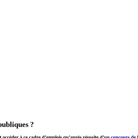
publiques ?
t accéder à ce cadre d’emplois qu’après réussite d’
un concours de 