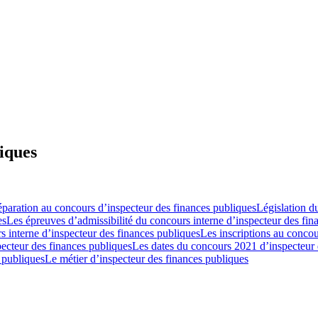
iques
éparation au concours d’inspecteur des finances publiques
Législation d
es
Les épreuves d’admissibilité du concours interne d’inspecteur des fin
 interne d’inspecteur des finances publiques
Les inscriptions au concou
ecteur des finances publiques
Les dates du concours 2021 d’inspecteur 
 publiques
Le métier d’inspecteur des finances publiques