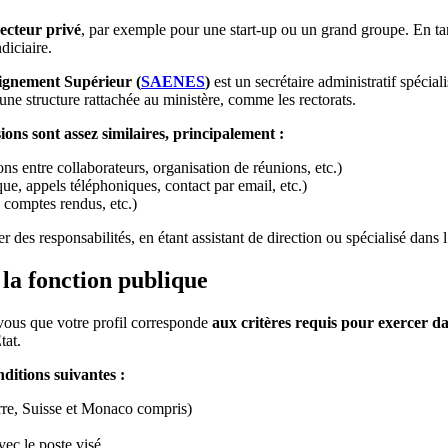
ecteur privé
, par exemple pour une start-up ou un grand groupe. En tan
diciaire.
eignement Supérieur (
SAENES
)
est un secrétaire administratif spécial
r une structure rattachée au ministère, comme les rectorats.
sions sont assez similaires, principalement :
 entre collaborateurs, organisation de réunions, etc.)
ue, appels téléphoniques, contact par email, etc.)
, comptes rendus, etc.)
r des responsabilités, en étant assistant de direction ou spécialisé dans
 la fonction publique
-vous que votre profil corresponde
aux critères requis pour exercer da
tat.
nditions suivantes :
rre, Suisse et Monaco compris)
ec le poste visé