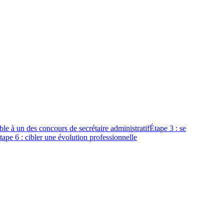
ible à un des concours de secrétaire administratif
Étape 3 : se
ape 6 : cibler une évolution professionnelle