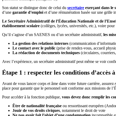
Son statut se distingue donc de celui du
secrétaire
exerçant dans le s
d’une
garantie d’emploi
et d’une rémunération basée sur une grille in
Le Secrétaire Administratif de l’Éducation Nationale et de l’Ens
établissement scolaire
(collèges, lycées, universités, etc.), voire pou
Qu’il s’agisse d’un SAENES ou d’un secrétaire administratif,
les mis
La gestion des relations internes
(communication d’informations
Le contact avec le public
(prise de rendez-vous, accueil physiq
La rédaction de documents techniques
(circulaires, courriers
Avec l’expérience, un secrétaire administratif peut même se voir confie
Étape 1 : respecter les conditions d’accès à
Avant de vous lancer corps et âme dans votre future carrière, assurez
place pour garantir que le personnel soit conforme aux missions de l’É
Pour accéder à la fonction publique,
vous devez donc remplir les co
Être de nationalité française
ou ressortissant européen (Ando
Jouir de vos droits civiques
, notamment le droit de vote
Ne pas avoir fait l’objet d’une condamnation
incompatible av