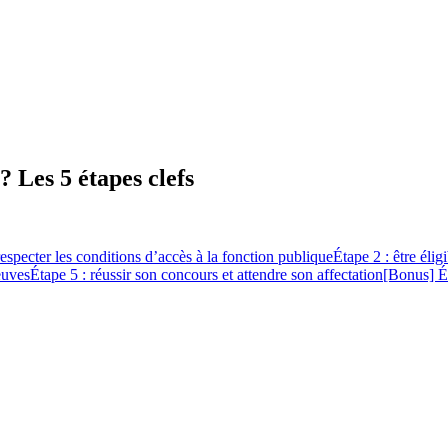
 Les 5 étapes clefs
respecter les conditions d’accès à la fonction publique
Étape 2 : être élig
euves
Étape 5 : réussir son concours et attendre son affectation
[Bonus] Ét