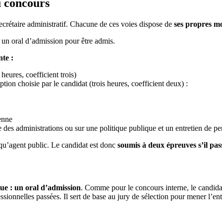
u concours
ecrétaire administratif. Chacune de ces voies dispose de
ses propres mo
 et un oral d’admission pour être admis.
nte :
 heures, coefficient trois)
ption choisie par le candidat (trois heures, coefficient deux) :
enne
e des administrations ou sur une politique publique et un entretien de pe
 qu’agent public. Le candidat est donc
soumis à deux épreuves s’il pas
ue : un oral d’admission
. Comme pour le concours interne, le candida
ionnelles passées. Il sert de base au jury de sélection pour mener l’en