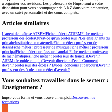
à organiser vos révisions. Les professeurs de Hupso sont à votre
disposition pour vous accompagner de A à Z dans votre préparation,
avec un suivi personnalisé et des cours complets.
Articles similaires
L'agent de maîtrise ATSEM
Fiche métier : ATSEM
Fiche métier :
professeur des écoles
Qu'est-ce qu'un professeur ?
Les enseignants du
primaire
Institutrice en maternelle
Fiche métier : professeur de
dessin
Fiche métier : professeur de musique
Fiche métier : professeur
principal
Fiche métier : professeur d'anglais
Fiche métier : professeur
de mathématiques
Fiche métier : professeur de français
Devenir
ASEM : le guide complet
Devenir directeur d’école
Comment
devenir professeur des écoles ? Études, concours et parcours
Devenir
professeur des écoles : un métier d’avenir ?
Vous souhaitez travailler dans le secteur :
Enseignement ?
hupso vous forme et vous trouve un emploi.
Découvrez nos
formations