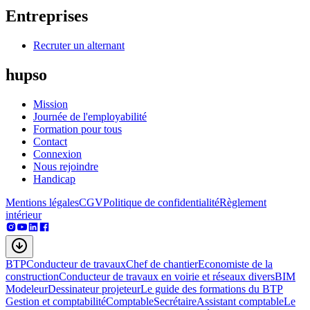
Entreprises
Recruter un alternant
hupso
Mission
Journée de l'employabilité
Formation pour tous
Contact
Connexion
Nous rejoindre
Handicap
Mentions légales
CGV
Politique de confidentialité
Règlement
intérieur
BTP
Conducteur de travaux
Chef de chantier
Economiste de la
construction
Conducteur de travaux en voirie et réseaux divers
BIM
Modeleur
Dessinateur projeteur
Le guide des formations du BTP
Gestion et comptabilité
Comptable
Secrétaire
Assistant comptable
Le