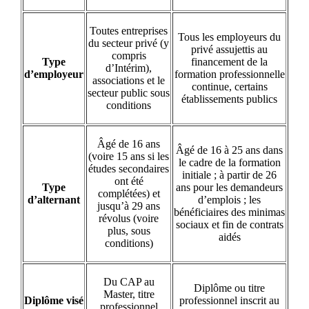
Toutes entreprises
Tous les employeurs du
du secteur privé (y
privé assujettis au
compris
Type
financement de la
d’Intérim),
d’employeur
formation professionnelle
associations et le
continue, certains
secteur public sous
établissements publics
conditions
Âgé de 16 ans
Âgé de 16 à 25 ans dans
(voire 15 ans si les
le cadre de la formation
études secondaires
initiale ; à partir de 26
ont été
Type
ans pour les demandeurs
complétées) et
d’alternant
d’emplois ; les
jusqu’à 29 ans
bénéficiaires des minimas
révolus (voire
sociaux et fin de contrats
plus, sous
aidés
conditions)
Du CAP au
Diplôme ou titre
Master, titre
Diplôme visé
professionnel inscrit au
professionnel